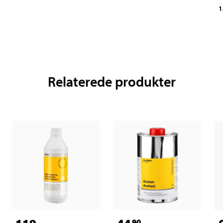
1
Relaterede produkter
90