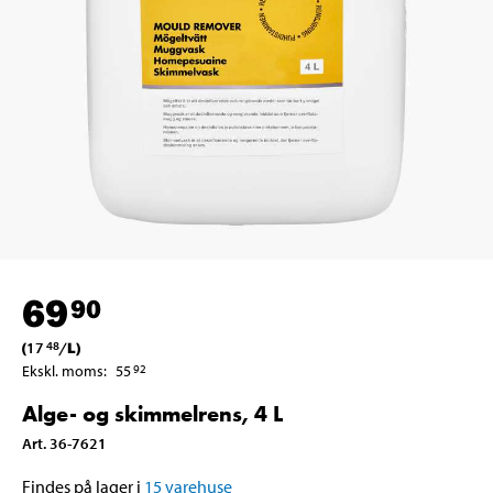
69
90
(
17
/
L
)
48
Ekskl. moms
:
55
92
Alge- og skimmelrens, 4 L
Art
.
36-7621
Findes på lager i
15
varehuse