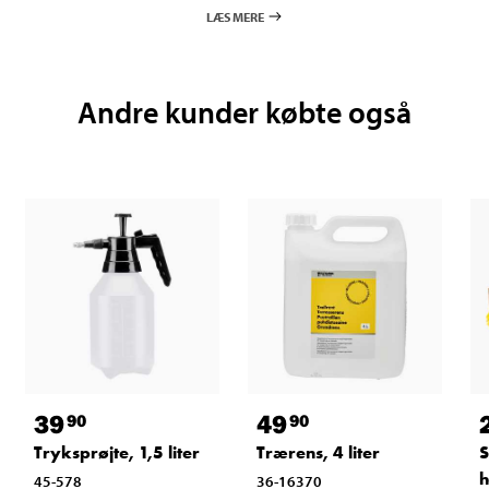
LÆS MERE
Andre kunder købte også
39
49
90
90
Tryksprøjte, 1,5 liter
Trærens, 4 liter
S
h
45-578
36-16370