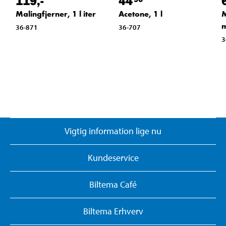
119
,-
44
Malingfjerner, 1 l iter
Acetone, 1 l
M
m
36-871
36-707
3
Vigtig information lige nu
Kundeservice
Biltema Café
Biltema Erhverv