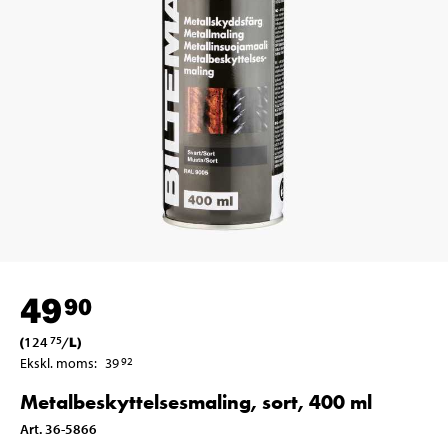
49
90
(
124
/
L
)
75
Ekskl. moms
:
39
92
Metalbeskyttelsesmaling, sort, 400 ml
Art
.
36-5866