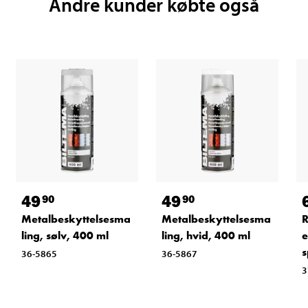
Andre kunder købte også
49
49
90
90
Metalbeskyttelsesma
Metalbeskyttelsesma
R
ling, sølv, 400 ml
ling, hvid, 400 ml
e
s
36-5865
36-5867
3