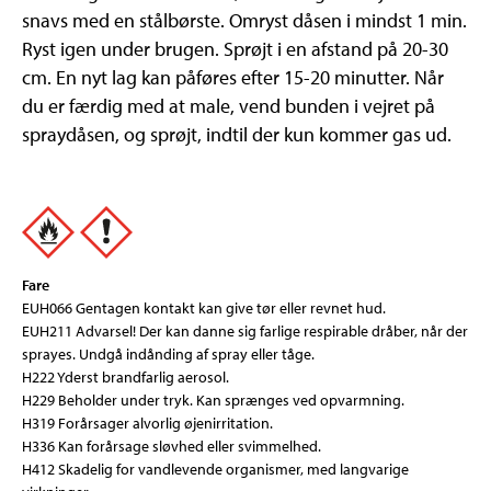
snavs med en stålbørste. Omryst dåsen i mindst 1 min.
Ryst igen under brugen. Sprøjt i en afstand på 20-30
cm. En nyt lag kan påføres efter 15-20 minutter. Når
du er færdig med at male, vend bunden i vejret på
spraydåsen, og sprøjt, indtil der kun kommer gas ud.
Fare
EUH066 Gentagen kontakt kan give tør eller revnet hud.
EUH211 Advarsel! Der kan danne sig farlige respirable dråber, når der
sprayes. Undgå indånding af spray eller tåge.
H222 Yderst brandfarlig aerosol.
H229 Beholder under tryk. Kan sprænges ved opvarmning.
H319 Forårsager alvorlig øjenirritation.
H336 Kan forårsage sløvhed eller svimmelhed.
H412 Skadelig for vandlevende organismer, med langvarige