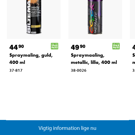
44
49
90
90
Spraymaling, guld,
Spraymaaling,
S
400 ml
metallic, lilla, 400 ml
m
37-817
38-0026
3
Vigtig information lige nu