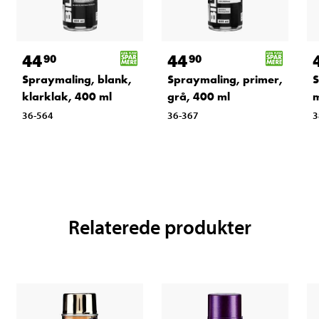
44
44
90
90
Spraymaling, blank,
Spraymaling, primer,
S
klarklak, 400 ml
grå, 400 ml
m
36-564
36-367
3
Relaterede produkter