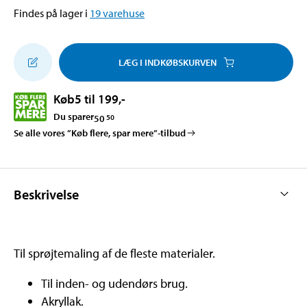
Findes på lager i
19
varehuse
LÆG I INDKØBSKURVEN
Køb
5 til 199
,-
Du sparer
50
50
Se alle vores ”Køb flere, spar mere”-tilbud
Beskrivelse
Til sprøjtemaling af de fleste materialer.
Til inden- og udendørs brug.
Akryllak.