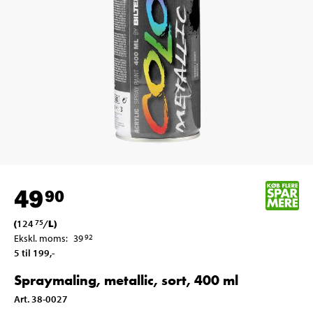
49
90
(
124
/
L
)
75
Ekskl. moms
:
39
92
5 til 199
,-
Spraymaling, metallic, sort, 400 ml
Art
.
38-0027