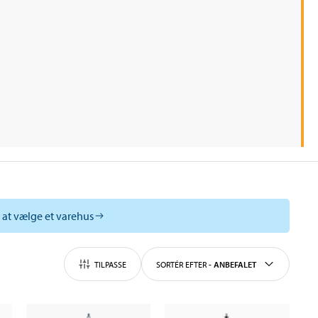
l at vælge et varehus
TILPASSE
SORTÉR EFTER
-
ANBEFALET