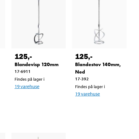
125
,-
125
,-
Blandevisp 120mm
Blandestav 140mm,
17-6911
Ned
17-392
Findes på lager i
19
varehuse
Findes på lager i
19
varehuse