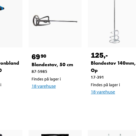
125
,-
69
90
tonbland
Blandestav 140mm,
Blandestav, 50 cm
0
Op
87-5985
17-391
Findes på lager i
i
Findes på lager i
18
varehuse
18
varehuse