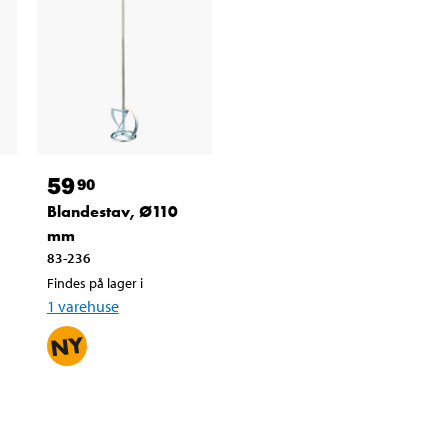
59
90
Blandestav, Ø110
mm
83-236
Findes på lager i
1
varehuse