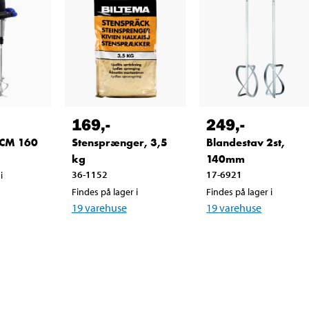
169
,-
249
,-
CM 160
Stensprænger, 3,5
Blandestav 2st,
kg
140mm
36-1152
17-6921
i
Findes på lager i
Findes på lager i
19
varehuse
19
varehuse