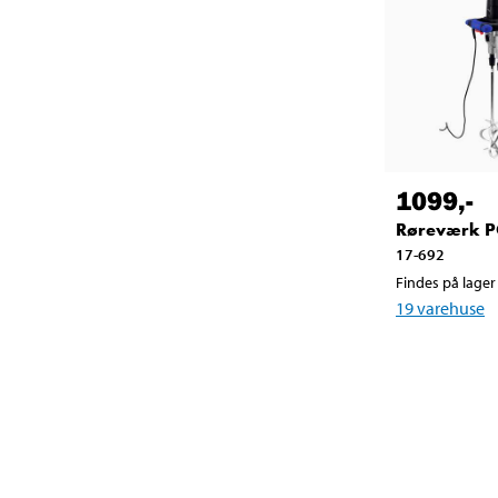
1099
,-
Røreværk P
17-692
Findes på lager 
19
varehuse