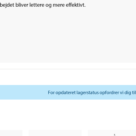
ejdet bliver lettere og mere effektivt.
For opdateret lagerstatus opfordrer vi dig ti