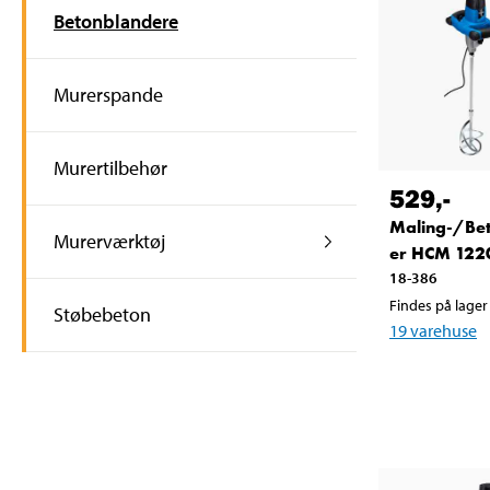
Betonblandere
Murerspande
Murertilbehør
529
,-
Maling-/Be
Murerværktøj
er HCM 122
18-386
Findes på lager 
Støbebeton
19
varehuse