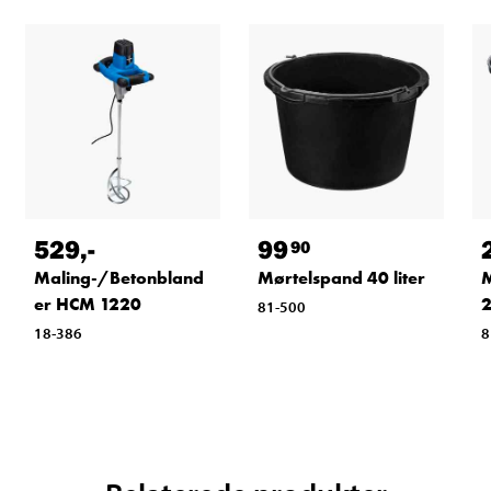
529
,-
99
90
Maling-/Betonbland
Mørtelspand 40 liter
M
er HCM 1220
2
81-500
18-386
8