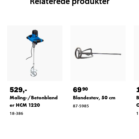
Relaterede produkter
529
,-
69
90
Maling-/Betonbland
Blandestav, 50 cm
B
er HCM 1220
87-5985
18-386
1