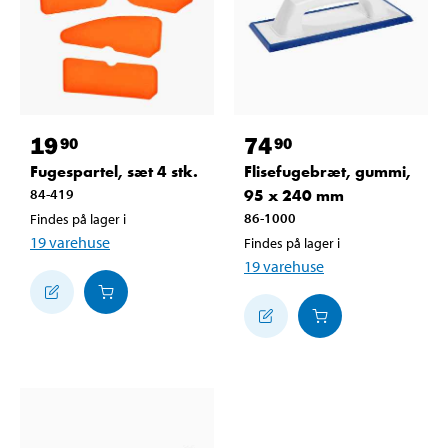
19
74
90
90
Fugespartel, sæt 4 stk.
Flisefugebræt, gummi,
84-419
95 x 240 mm
86-1000
Findes på lager i
19
varehuse
Findes på lager i
19
varehuse