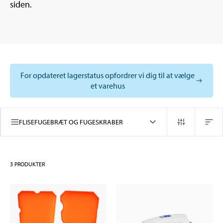
siden.
For opdateret lagerstatus opfordrer vi dig til at vælge
et varehus
FLISEFUGEBRÆT OG FUGESKRABER
3
PRODUKTER