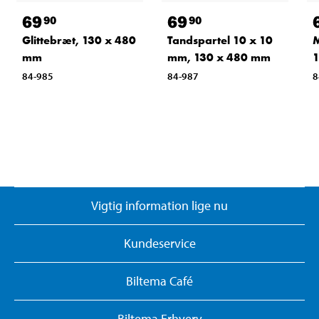
69
69
90
90
Glittebræt, 130 x 480
Tandspartel 10 x 10
M
mm
mm, 130 x 480 mm
84-985
84-987
8
Vigtig information lige nu
Kundeservice
Biltema Café
Biltema Erhverv