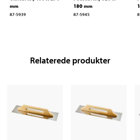
mm
180 mm
87-5939
87-5945
8
Relaterede produkter