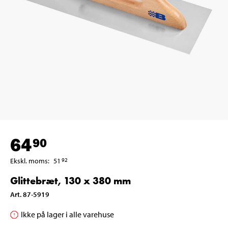
64
90
Ekskl. moms
:
51
92
Glittebræt, 130 x 380 mm
Art
.
87-5919
Ikke på lager i alle varehuse