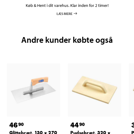
Køb & Hent i dit varehus. Klar inden for 2 timer!
LÆS MERE
Andre kunder købte også
46
44
90
90
Glittebræt, 130 x 270
Pudsebræt, 320 x
P