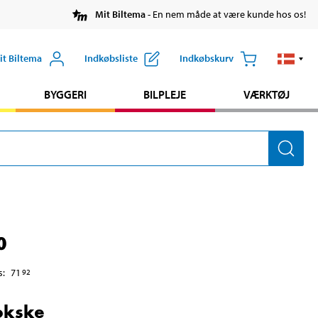
Mit Biltema
- En nem måde at være kunde hos os!
it Biltema
Indkøbsliste
Indkøbskurv
BYGGERI
BILPLEJE
VÆRKTØJ
0
s
:
71
92
okske