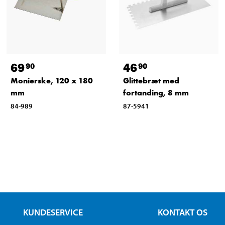
69
46
90
90
Monierske, 120 x 180
Glittebræt med
mm
fortanding, 8 mm
84-989
87-5941
KUNDESERVICE
KONTAKT OS