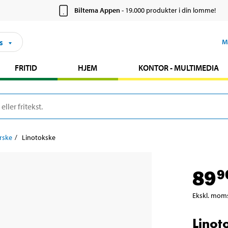
Biltema Appen
- 19.000 produkter i din lomme!
s
M
FRITID
HJEM
KONTOR - MULTIMEDIA
rske
Linotokske
89
9
Ekskl. mom
Linot