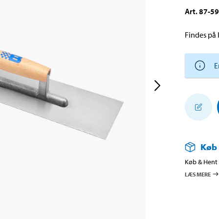
Art
.
87-5
Findes på l
E
Køb
Køb & Hent i
LÆS MERE