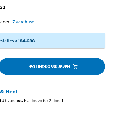
923
ager i
7
varehuse
rstattes af
84-988
LÆG I INDKØBSKURVEN
 & Hent
 dit varehus. Klar inden for 2 timer!