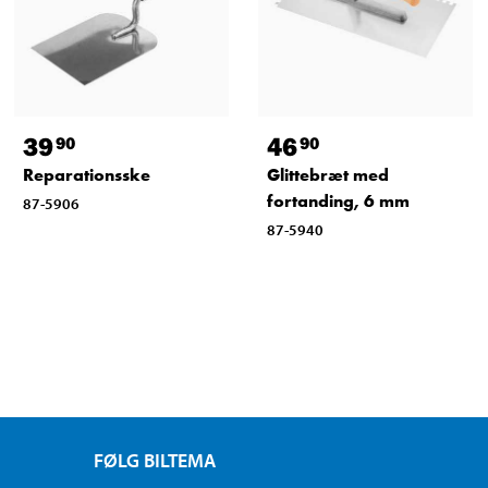
39
46
90
90
Reparationsske
Glittebræt med
fortanding, 6 mm
87-5906
87-5940
FØLG BILTEMA