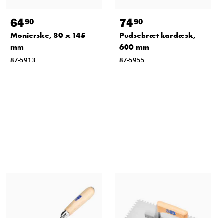
64
74
90
90
Monierske, 80 x 145
Pudsebræt kardæsk,
mm
600 mm
87-5913
87-5955