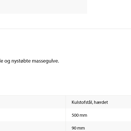
ede og nystøbte massegulve.
Kulstofstål, hærdet
500 mm
90 mm