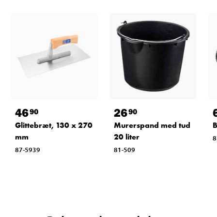
46
26
90
90
Glittebræt, 130 x 270
Murerspand med tud
B
mm
20 liter
8
87-5939
81-509