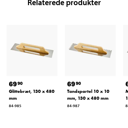
Relaterede produkter
69
69
90
90
Glittebræt, 130 x 480
Tandspartel 10 x 10
M
mm
mm, 130 x 480 mm
84-985
84-987
8