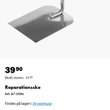
39
90
Ekskl. moms
:
31
92
Reparationsske
Art
.
87-5906
Findes på lager i
18
varehuse