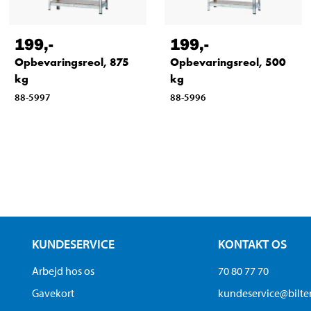
199
,-
199
,-
Opbevaringsreol, 875
Opbevaringsreol, 500
kg
kg
88-5997
88-5996
KUNDESERVICE
KONTAKT OS
Arbejd hos os
70 80 77 70
Gavekort
kundeservice@bilt