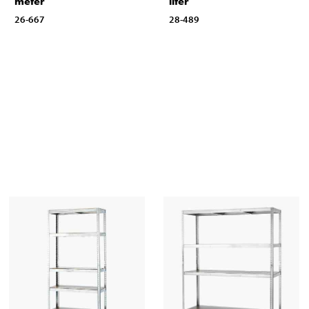
meter
liter
26-667
28-489