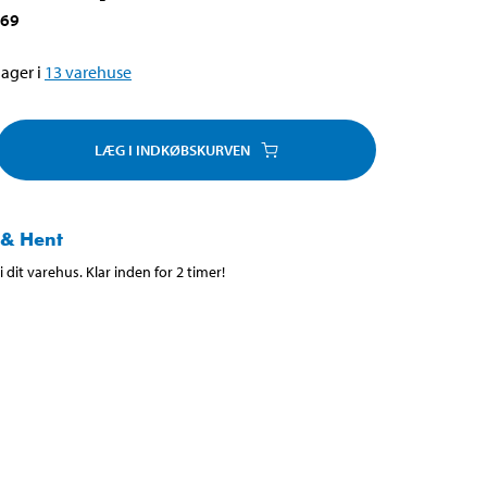
969
ager i
13
varehuse
LÆG I INDKØBSKURVEN
 & Hent
 dit varehus. Klar inden for 2 timer!