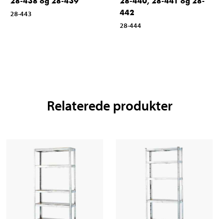
28-438 og 28-439
28-440, 28-441 og 28-
442
28-443
28-444
Relaterede produkter