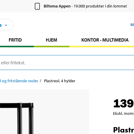
Biltema Appen
- 19.000 produkter i din lomme!
s
M
FRITID
HJEM
KONTOR - MULTIMEDIA
l og fritstående reoler
Plastreol, 4 hylder
139
Ekskl. mom
Plast