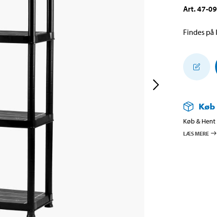
Art
.
47-0
Findes på l
Køb
Køb & Hent i
LÆS MERE