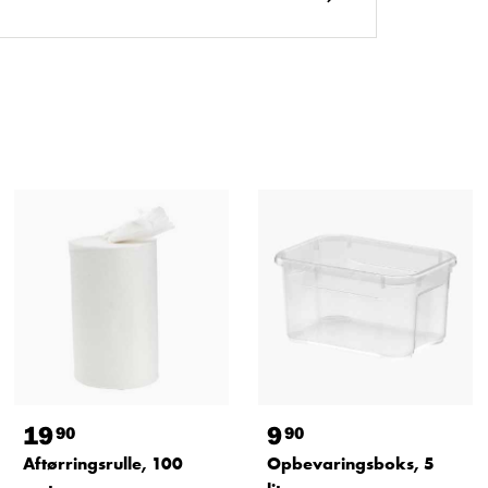
19
9
90
90
Aftørringsrulle, 100
Opbevaringsboks, 5