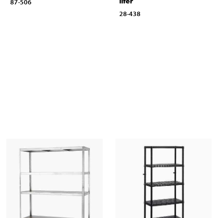
liter
87-506
28-438