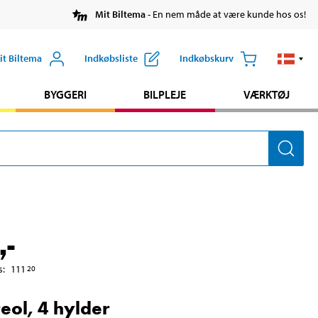
Mit Biltema
- En nem måde at være kunde hos os!
it Biltema
Indkøbsliste
Indkøbskurv
BYGGERI
BILPLEJE
VÆRKTØJ
,-
s
:
111
20
reol, 4 hylder