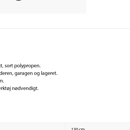
gt, sort polypropen.
lderen, garagen og lageret.
m.
ærktøj nødvendigt.
130 cm