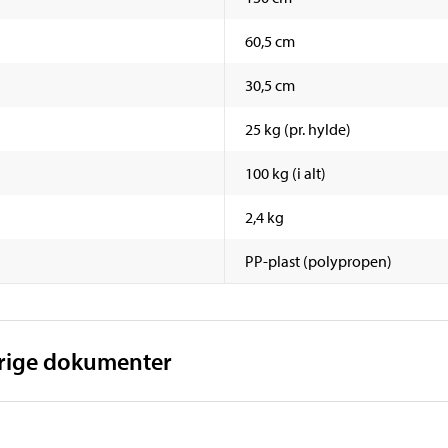
60,5 cm
30,5 cm
25 kg (pr. hylde)
100 kg (i alt)
2,4 kg
PP-plast (polypropen)
vrige dokumenter