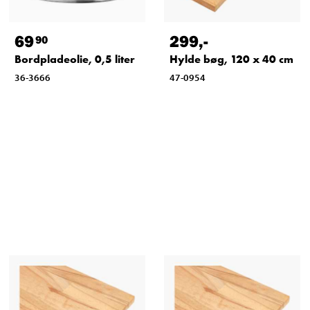
69
299
,-
90
Bordpladeolie, 0,5 liter
Hylde bøg, 120 x 40 cm
36-3666
47-0954