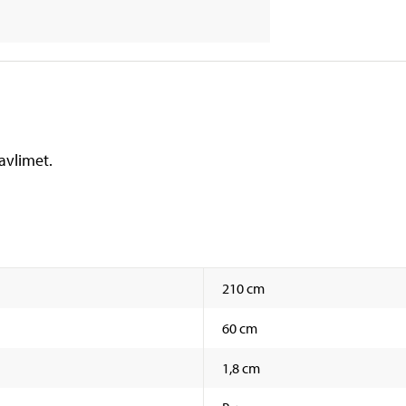
avlimet.
210 cm
60 cm
1,8 cm