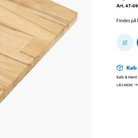
Art
.
47-0
Findes på l
Køb
Køb & Hent i
LÆS MERE