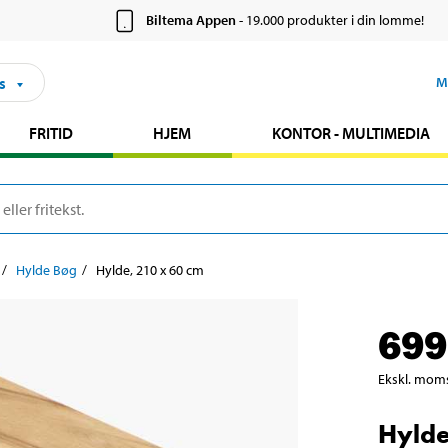
Biltema Appen
- 19.000 produkter i din lomme!
s
M
FRITID
HJEM
KONTOR - MULTIMEDIA
Hylde Bøg
Hylde, 210 x 60 cm
699
Ekskl. mom
Hylde