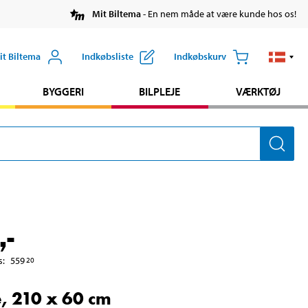
Mit Biltema
- En nem måde at være kunde hos os!
it Biltema
Indkøbsliste
Indkøbskurv
BYGGERI
BILPLEJE
VÆRKTØJ
,-
s
:
559
20
, 210 x 60 cm