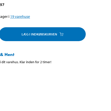
957
ager i
19
varehuse
LÆG I INDKØBSKURVEN
 & Hent
 dit varehus. Klar inden for 2 timer!