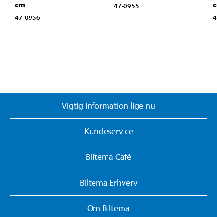
cm
47-0955
47-0956
4
Vigtig information lige nu
Kundeservice
Biltema Café
Biltema Erhverv
Om Biltema