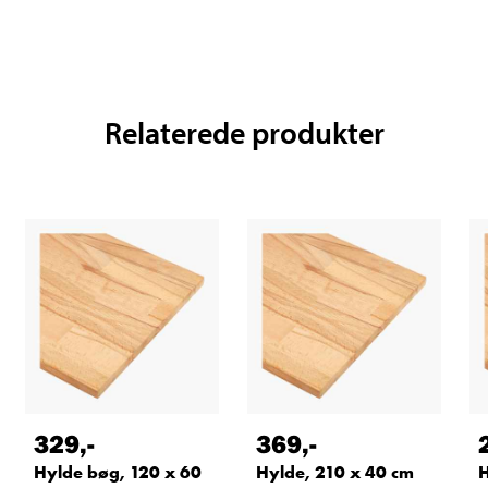
Relaterede produkter
329
,-
369
,-
Hylde bøg, 120 x 60
Hylde, 210 x 40 cm
H