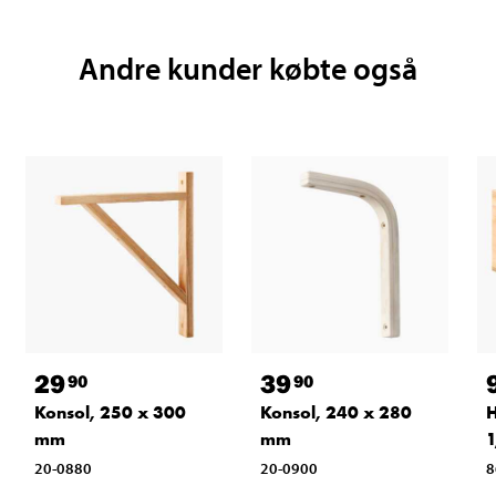
Andre kunder købte også
29
39
90
90
Konsol, 250 x 300
Konsol, 240 x 280
H
mm
mm
1
20-0880
20-0900
8