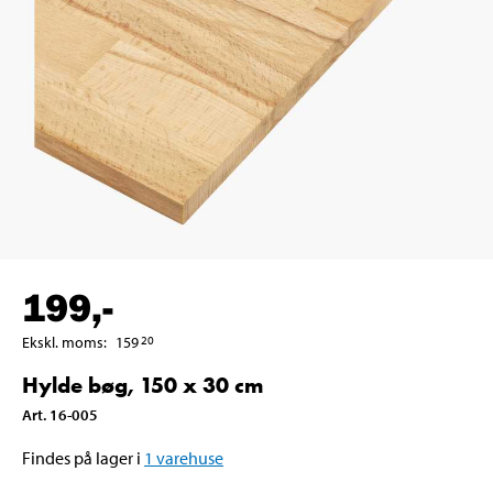
199
,-
Ekskl. moms
:
159
20
Hylde bøg, 150 x 30 cm
Art
.
16-005
Findes på lager i
1
varehuse