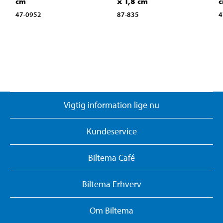
cm
x 1,8 cm
47-0952
87-835
4
Vigtig information lige nu
Kundeservice
Biltema Café
Biltema Erhverv
Om Biltema