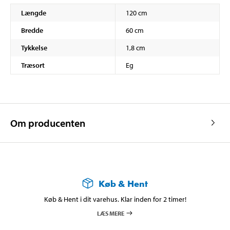
Længde
120 cm
Bredde
60 cm
Tykkelse
1,8 cm
Træsort
Eg
Om producenten
Køb & Hent
Køb & Hent i dit varehus. Klar inden for 2 timer!
LÆS MERE