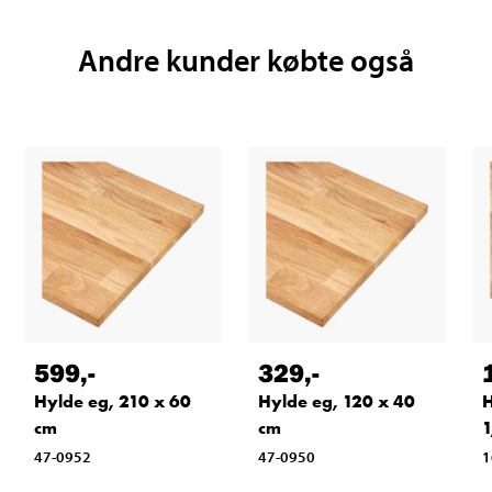
Andre kunder købte også
599
,-
329
,-
Hylde eg, 210 x 60
Hylde eg, 120 x 40
H
cm
cm
1
47-0952
47-0950
1