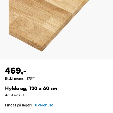
469
,-
Ekskl. moms
:
375
20
Hylde eg, 120 x 60 cm
Art
.
47-0953
Findes på lager i
18
varehuse