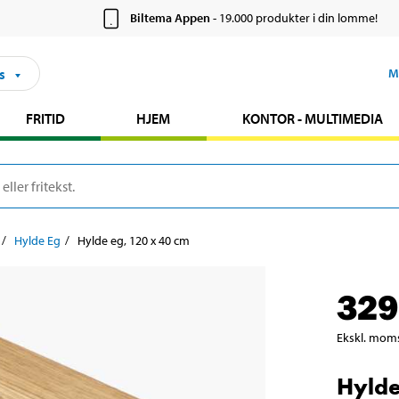
Biltema Appen
- 19.000 produkter i din lomme!
s
M
FRITID
HJEM
KONTOR - MULTIMEDIA
Hylde Eg
Hylde eg, 120 x 40 cm
329
Ekskl. mom
Hylde