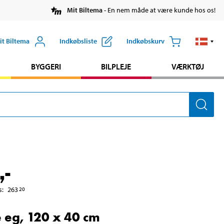
Mit Biltema
- En nem måde at være kunde hos os!
it Biltema
Indkøbsliste
Indkøbskurv
BYGGERI
BILPLEJE
VÆRKTØJ
,-
s
:
263
20
 eg, 120 x 40 cm