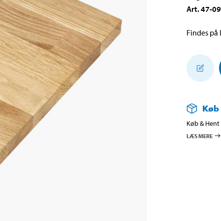
Art
.
47-0
Findes på l
Køb
Køb & Hent i
LÆS MERE