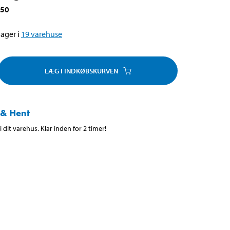
950
ager i
19
varehuse
LÆG I INDKØBSKURVEN
 & Hent
 dit varehus. Klar inden for 2 timer!