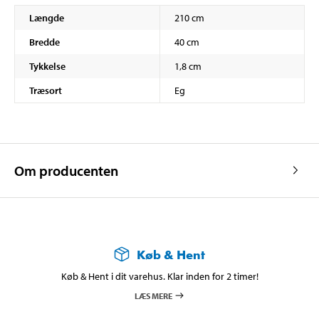
Længde
210 cm
Bredde
40 cm
Tykkelse
1,8 cm
Træsort
Eg
Om producenten
Køb & Hent
Køb & Hent i dit varehus. Klar inden for 2 timer!
LÆS MERE