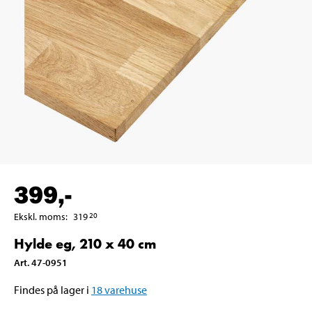
399
,-
Ekskl. moms
:
319
20
Hylde eg, 210 x 40 cm
Art
.
47-0951
Findes på lager i
18
varehuse