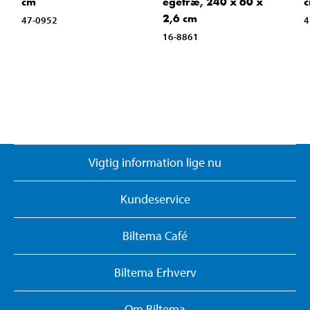
cm
egetræ, 240 x 60 x
2,6 cm
47-0952
4
16-8861
Vigtig information lige nu
Kundeservice
Biltema Café
Biltema Erhverv
Om Biltema