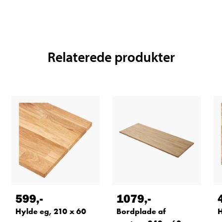
Relaterede produkter
599
,-
1079
,-
Hylde eg, 210 x 60
Bordplade af
H