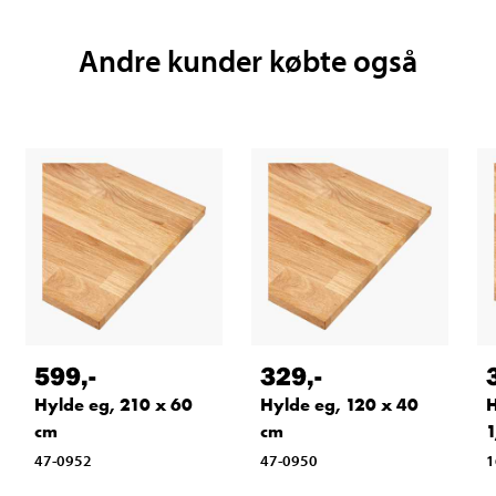
Andre kunder købte også
599
,-
329
,-
Hylde eg, 210 x 60
Hylde eg, 120 x 40
H
cm
cm
1
47-0952
47-0950
1