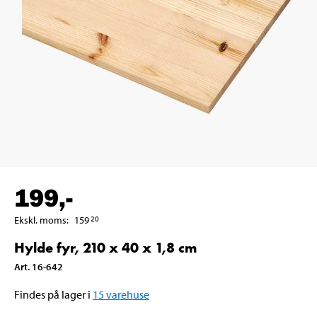
199
,-
Ekskl. moms
:
159
20
Hylde fyr, 210 x 40 x 1,8 cm
Art
.
16-642
Findes på lager i
15
varehuse