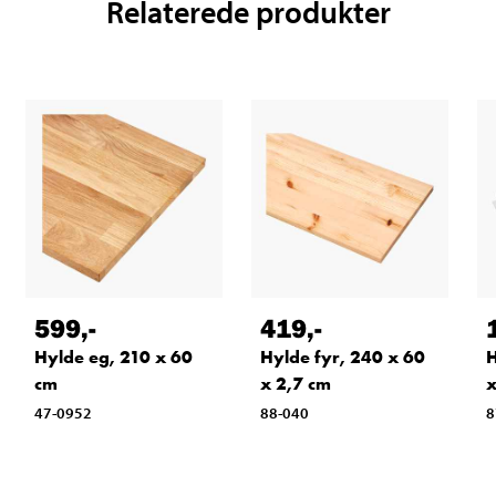
Relaterede produkter
599
,-
419
,-
Hylde eg, 210 x 60
Hylde fyr, 240 x 60
H
cm
x 2,7 cm
x
47-0952
88-040
8