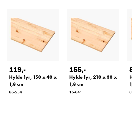
119
,-
155
,-
Hylde fyr, 150 x 40 x
Hylde fyr, 210 x 30 x
H
1,8 cm
1,8 cm
1
86-554
16-641
8