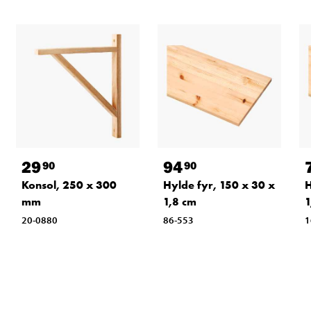
29
94
90
90
Konsol, 250 x 300
Hylde fyr, 150 x 30 x
H
mm
1,8 cm
1
20-0880
86-553
1