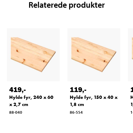
Relaterede produkter
419
,-
119
,-
Hylde fyr, 240 x 60
Hylde fyr, 150 x 40 x
H
x 2,7 cm
1,8 cm
1
88-040
86-554
1