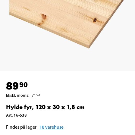
89
90
Ekskl. moms
:
71
92
Hylde fyr, 120 x 30 x 1,8 cm
Art
.
16-638
Findes på lager i
18
varehuse