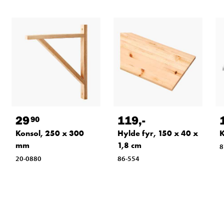
29
119
,-
90
Konsol, 250 x 300
Hylde fyr, 150 x 40 x
K
mm
1,8 cm
8
20-0880
86-554