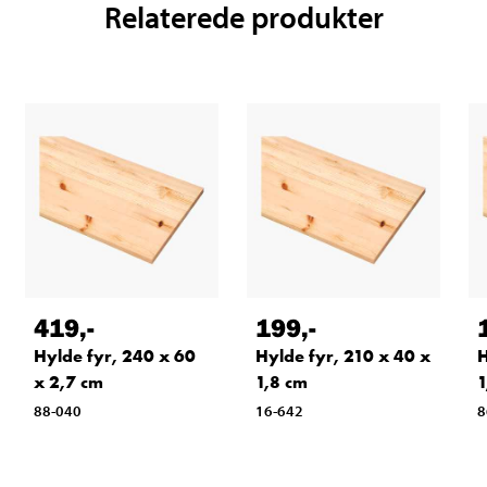
Relaterede produkter
419
,-
199
,-
Hylde fyr, 240 x 60
Hylde fyr, 210 x 40 x
H
x 2,7 cm
1,8 cm
1
88-040
16-642
8