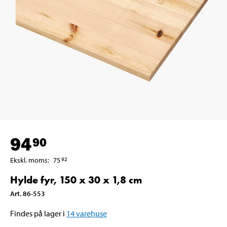
94
90
Ekskl. moms
:
75
92
Hylde fyr, 150 x 30 x 1,8 cm
Art
.
86-553
Findes på lager i
14
varehuse