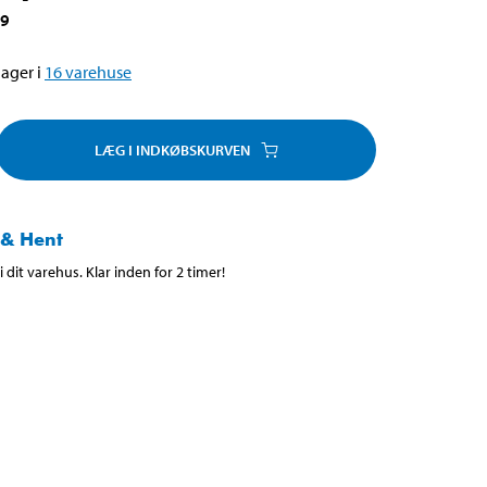
69
ager i
16
varehuse
LÆG I INDKØBSKURVEN
 & Hent
 dit varehus. Klar inden for 2 timer!