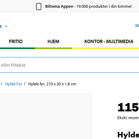
Biltema Appen
- 19.000 produkter i din lomme!
s
M
FRITID
HJEM
KONTOR - MULTIMEDIA
Hylde Fyr
Hylde fyr, 210 x 20 x 1,8 cm
115
Ekskl. mom
Hylde