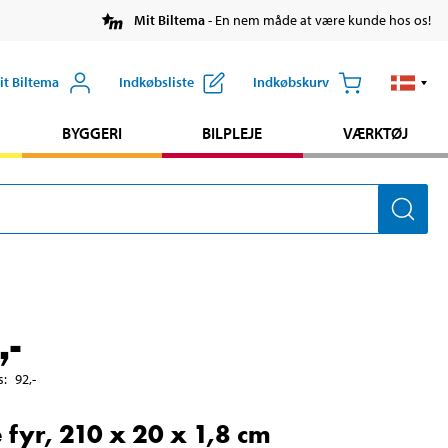
Mit Biltema
- En nem måde at være kunde hos os!
it Biltema
Indkøbsliste
Indkøbskurv
BYGGERI
BILPLEJE
VÆRKTØJ
,-
s
:
92
,-
 fyr, 210 x 20 x 1,8 cm