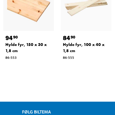
94
84
90
90
Hylde fyr, 150 x 30 x
Hylde fyr, 100 x 40 x
1,8 cm
1,8 cm
86-553
86-555
FØLG BILTEMA