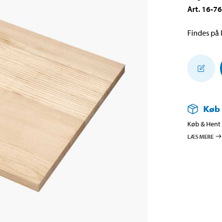
Art
.
16-7
Findes på l
Køb
Køb & Hent i
LÆS MERE