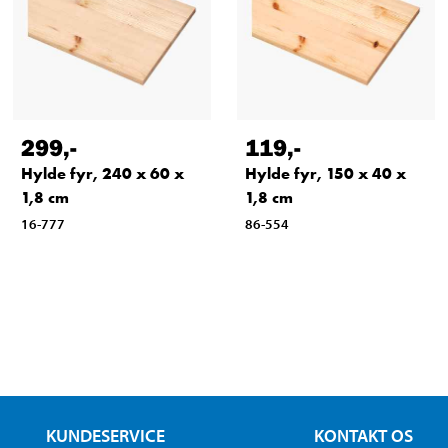
299
,-
119
,-
Hylde fyr, 240 x 60 x
Hylde fyr, 150 x 40 x
1,8 cm
1,8 cm
16-777
86-554
KUNDESERVICE
KONTAKT OS