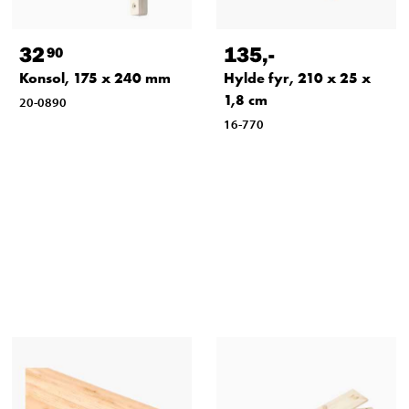
32
135
,-
90
Konsol, 175 x 240 mm
Hylde fyr, 210 x 25 x
1,8 cm
20-0890
16-770