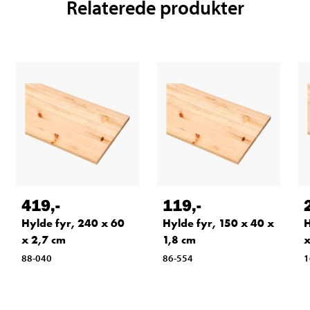
Relaterede produkter
419
,-
119
,-
Hylde fyr, 240 x 60
Hylde fyr, 150 x 40 x
H
x 2,7 cm
1,8 cm
x
88-040
86-554
1