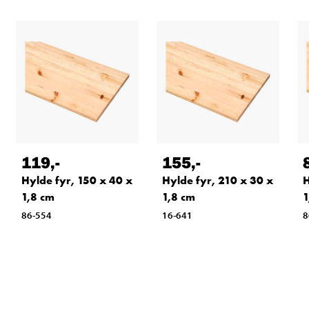
119
,-
155
,-
Hylde fyr, 150 x 40 x
Hylde fyr, 210 x 30 x
H
1,8 cm
1,8 cm
1
86-554
16-641
8