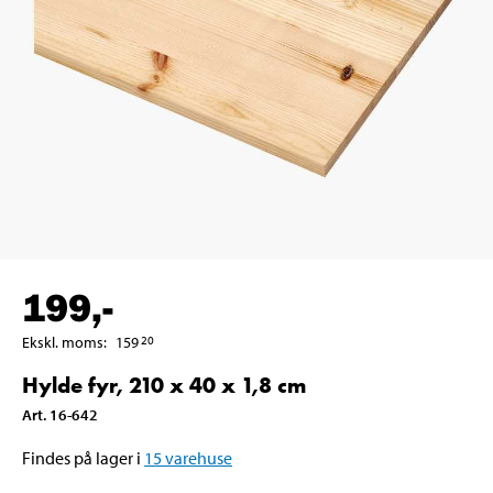
199
,-
Ekskl. moms
:
159
20
Hylde fyr, 210 x 40 x 1,8 cm
Art
.
16-642
Findes på lager i
15
varehuse