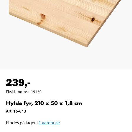
239
,-
Ekskl. moms
:
191
20
Hylde fyr, 210 x 50 x 1,8 cm
Art
.
16-643
Findes på lager i
1
varehuse