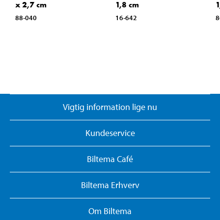
x 2,7 cm
1,8 cm
1
88-040
16-642
8
Vigtig information lige nu
Kundeservice
Biltema Café
Biltema Erhverv
Om Biltema