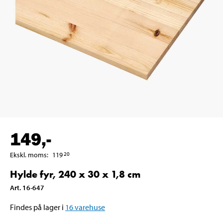
149
,-
Ekskl. moms
:
119
20
Hylde fyr, 240 x 30 x 1,8 cm
Art
.
16-647
Findes på lager i
16
varehuse