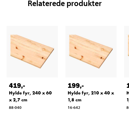
Relaterede produkter
419
,-
199
,-
Hylde fyr, 240 x 60
Hylde fyr, 210 x 40 x
H
x 2,7 cm
1,8 cm
1
88-040
16-642
8