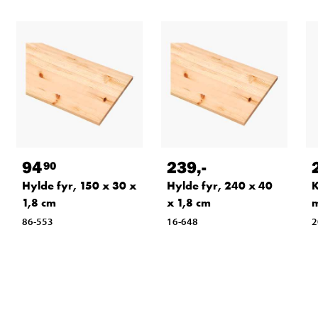
94
239
,-
90
Hylde fyr, 150 x 30 x
Hylde fyr, 240 x 40
K
1,8 cm
x 1,8 cm
86-553
16-648
2