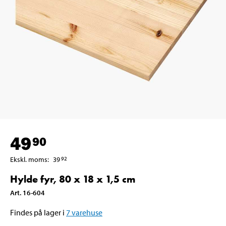
49
90
Ekskl. moms
:
39
92
Hylde fyr, 80 x 18 x 1,5 cm
Art
.
16-604
Findes på lager i
7
varehuse