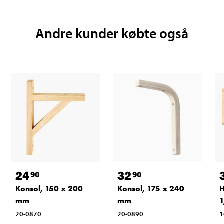
Andre kunder købte også
24
32
90
90
Konsol, 150 x 200
Konsol, 175 x 240
H
mm
mm
1
20-0870
20-0890
1