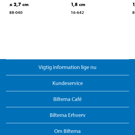
x 2,7 cm
1,8 cm
1
88-040
16-642
8
Vigtig information lige nu
Kundeservice
Biltema Café
Biltema Erhverv
Om Biltema