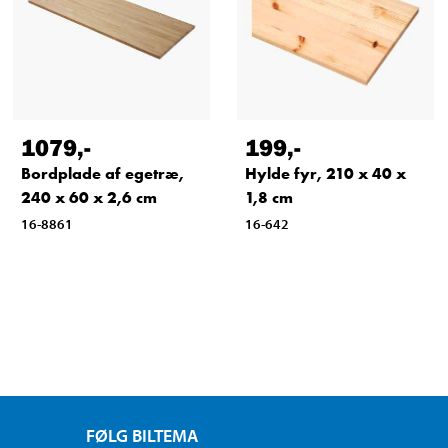
1079
,-
199
,-
Bordplade af egetræ,
Hylde fyr, 210 x 40 x
240 x 60 x 2,6 cm
1,8 cm
16-8861
16-642
FØLG BILTEMA