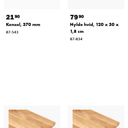
21
79
90
90
Konsol, 370 mm
Hylde hvid, 120 x 30 x
1,8 cm
87-543
87-834