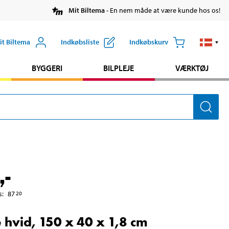
Mit Biltema
- En nem måde at være kunde hos os!
it Biltema
Indkøbsliste
Indkøbskurv
BYGGERI
BILPLEJE
VÆRKTØJ
,-
s
:
87
20
 hvid, 150 x 40 x 1,8 cm