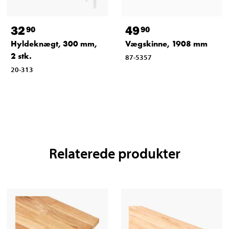
32
49
90
90
Hyldeknægt, 300 mm,
Vægskinne, 1908 mm
2 stk.
87-5357
20-313
Relaterede produkter