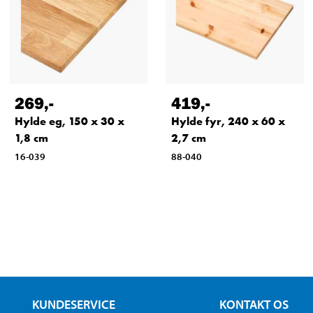
269
,-
419
,-
Hylde eg, 150 x 30 x
Hylde fyr, 240 x 60 x
1,8 cm
2,7 cm
16-039
88-040
KUNDESERVICE
KONTAKT OS