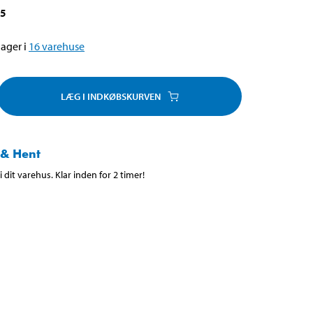
35
ager i
16
varehuse
LÆG I INDKØBSKURVEN
 & Hent
 dit varehus. Klar inden for 2 timer!