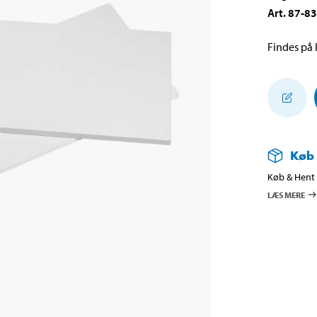
Art
.
87-8
Findes på l
Køb
Køb & Hent i
LÆS MERE