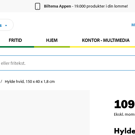
Biltema Appen
- 19.000 produkter i din lomme!
s
M
FRITID
HJEM
KONTOR - MULTIMEDIA
Hylde hvid, 150 x 40 x 1,8 cm
109
Ekskl. mom
Hylde