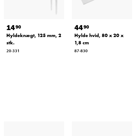
14
44
90
90
Hyldeknægt, 125 mm, 2
Hylde hvid, 80 x 20 x
stk.
1,8 cm
20-331
87-830