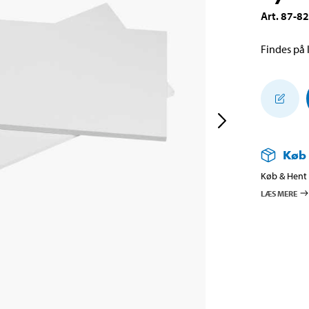
Art
.
87-8
Findes på l
Køb
Køb & Hent i
LÆS MERE