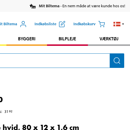
Mit Biltema
- En nem måde at være kunde hos os!
it Biltema
Indkøbsliste
Indkøbskurv
BYGGERI
BILPLEJE
VÆRKTØJ
0
s
:
31
92
 hvid, 80 x 12 x 1,6 cm