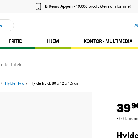
Biltema Appen
- 19.000 produkter i din lomme!
s
M
FRITID
HJEM
KONTOR - MULTIMEDIA
Hylde Hvid
Hylde hvid, 80 x 12 x 1,6 cm
39
9
Ekskl. mom
Hylde