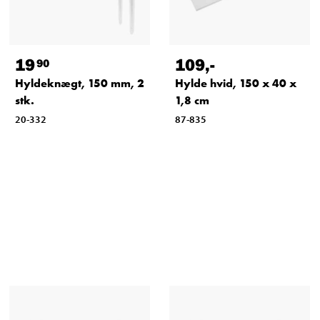
19
109
,-
90
Hyldeknægt, 150 mm, 2
Hylde hvid, 150 x 40 x
stk.
1,8 cm
20-332
87-835