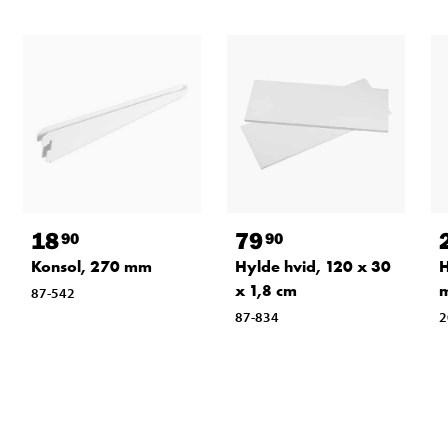
18
79
90
90
Konsol, 270 mm
Hylde hvid, 120 x 30
H
x 1,8 cm
m
87-542
87-834
2