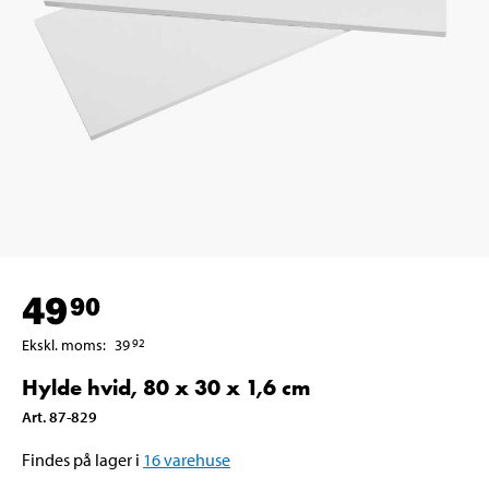
49
90
Ekskl. moms
:
39
92
Hylde hvid, 80 x 30 x 1,6 cm
Art
.
87-829
Findes på lager i
16
varehuse