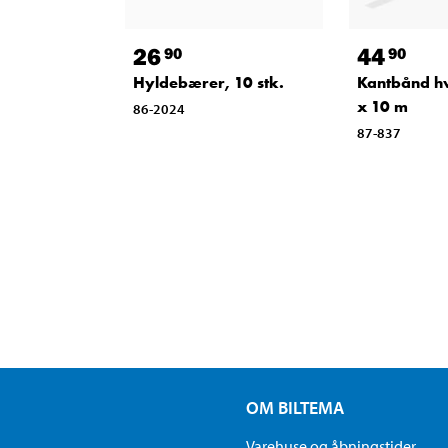
26
44
90
90
Hyldebærer, 10 stk.
Kantbånd h
x 10 m
86-2024
87-837
OM BILTEMA
Varehuse og åbningstider