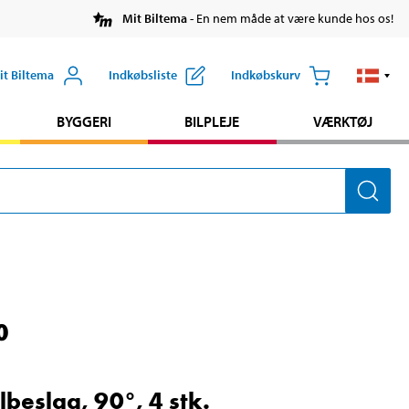
Mit Biltema
- En nem måde at være kunde hos os!
it Biltema
Indkøbsliste
Indkøbskurv
BYGGERI
BILPLEJE
VÆRKTØJ
0
lbeslag, 90°, 4 stk.