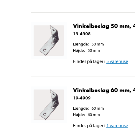
Vinkelbeslag 50 mm, 4
19-4908
Længde
:
50
mm
Højde
:
50
mm
Findes på lager i
5
varehuse
Vinkelbeslag 60 mm, 4
19-4909
Længde
:
60
mm
Højde
:
60
mm
Findes på lager i
1
varehuse