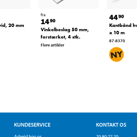
fra
44
90
14
90
vid, 20 mm
Kantbånd h
Vinkelbeslag 50 mm,
x 10 m
forstærket, 4 stk.
87-8370
Flere artikler
KUNDESERVICE
KONTAKT OS
Arbejd hos os
70 80 77 70