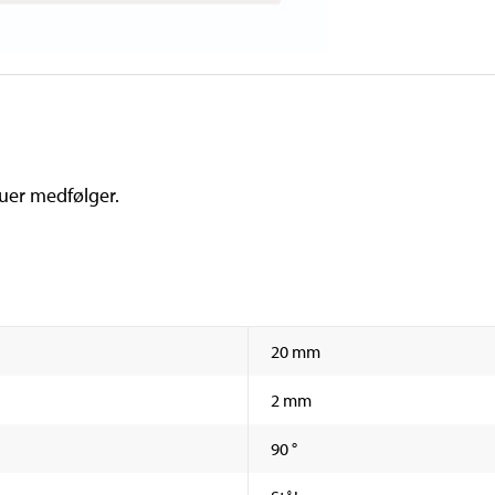
uer medfølger.
20 mm
2 mm
90 °