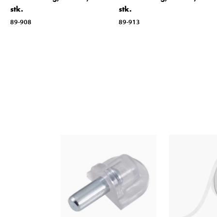
stk.
stk.
89-908
89-913