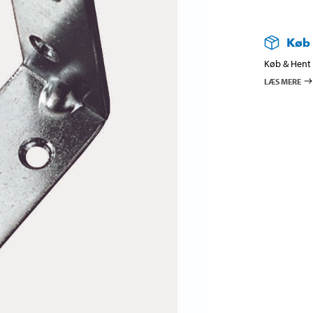
Køb
Køb & Hent i
LÆS MERE