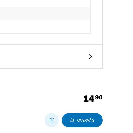
14
90
OVERVÅG