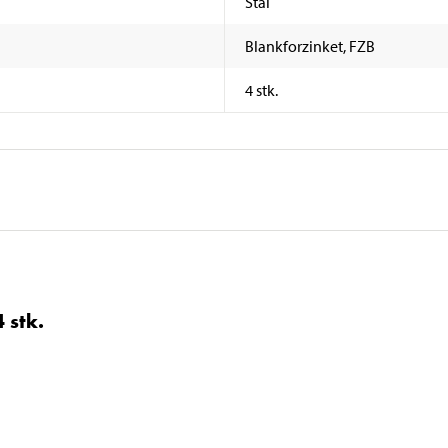
Stål
Blankforzinket, FZB
4 stk.
 stk.