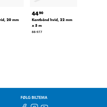
44
90
vid, 20 mm
Kantbånd hvid, 22 mm
x 5 m
88-977
FØLG BILTEMA