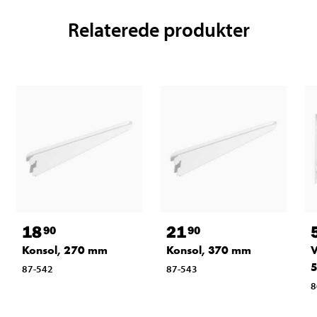
Relaterede produkter
18
21
90
90
Konsol, 270 mm
Konsol, 370 mm
V
87-542
87-543
8