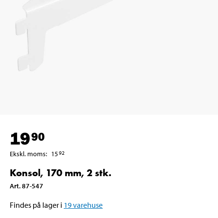
19
90
Ekskl. moms
:
15
92
Konsol, 170 mm, 2 stk.
Art
.
87-547
Findes på lager i
19
varehuse