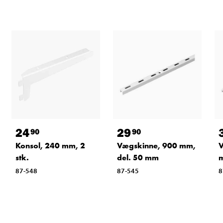
24
29
90
90
Konsol, 240 mm, 2
Vægskinne, 900 mm,
V
stk.
del. 50 mm
m
87-548
87-545
8