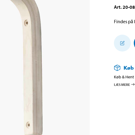
Art
.
20-0
Findes på l
Køb
Køb & Hent i
LÆS MERE