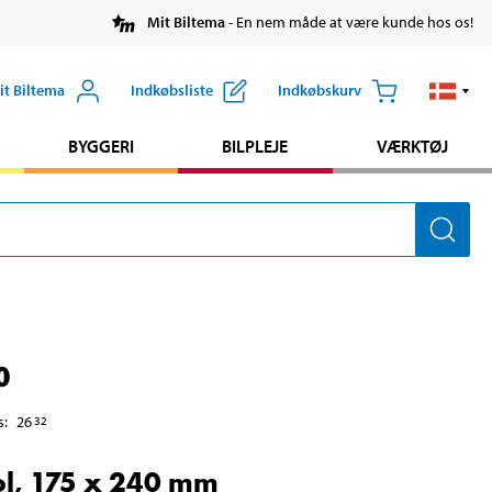
Mit Biltema
- En nem måde at være kunde hos os!
it Biltema
Indkøbsliste
Indkøbskurv
BYGGERI
BILPLEJE
VÆRKTØJ
0
s
:
26
32
l, 175 x 240 mm