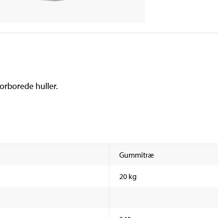
forborede huller.
Gummitræ
20 kg