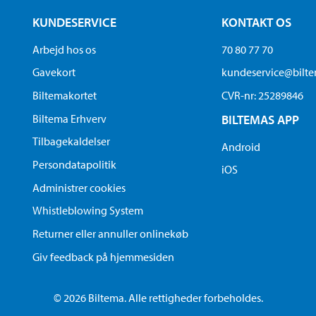
KUNDESERVICE
KONTAKT OS
Arbejd hos os
70 80 77 70
Gavekort
kundeservice@bilt
Biltemakortet
CVR-nr: 25289846
Biltema Erhverv
BILTEMAS APP
Tilbagekaldelser
Android
Persondatapolitik
iOS
Administrer cookies
Whistleblowing System
Returner eller annuller onlinekøb
Giv feedback på hjemmesiden
© 2026 Biltema. Alle rettigheder forbeholdes.