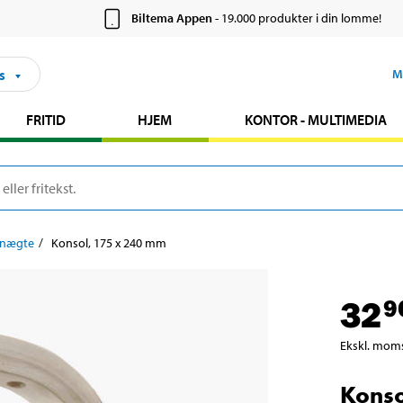
Biltema Appen
- 19.000 produkter i din lomme!
s
M
FRITID
HJEM
KONTOR - MULTIMEDIA
knægte
Konsol, 175 x 240 mm
32
9
Ekskl. mom
Konso