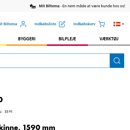
Mit Biltema
- En nem måde at være kunde hos os!
it Biltema
Indkøbsliste
Indkøbskurv
BYGGERI
BILPLEJE
VÆRKTØJ
0
s
:
35
92
kinne, 1590 mm