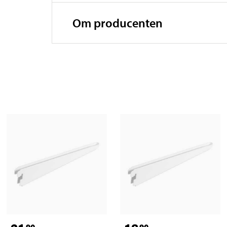
Om producenten
90
90