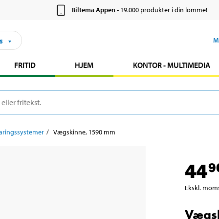
Biltema Appen
- 19.000 produkter i din lomme!
s
M
FRITID
HJEM
KONTOR - MULTIMEDIA
ringssystemer
Vægskinne, 1590 mm
44
9
Ekskl. mom
Vægs