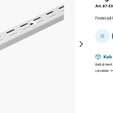
Art
.
87-5
Findes på l
Køb
Køb & Hent i
LÆS MERE