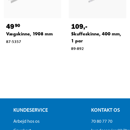
49
109
,-
90
Vægskinne, 1908 mm
Skuffeskinne, 400 mm,
1 par
87-5357
89-892
KUNDESERVICE
KONTAKT OS
Arbejd hos os
70 80 77 70