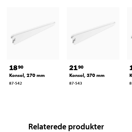
18
21
90
90
Konsol, 270 mm
Konsol, 370 mm
K
87-542
87-543
8
Relaterede produkter