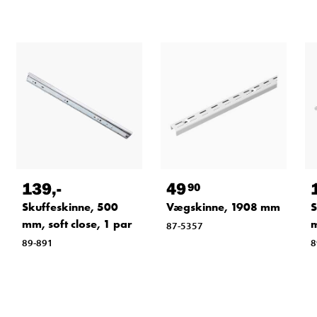
139
,-
49
90
Skuffeskinne, 500
Vægskinne, 1908 mm
S
mm, soft close, 1 par
m
87-5357
89-891
8