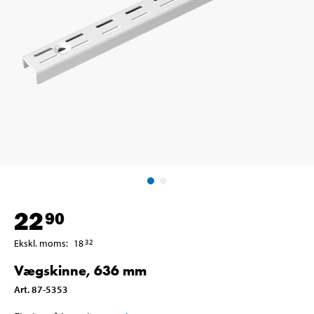
22
90
Ekskl. moms
:
18
32
Vægskinne, 636 mm
Art
.
87-5353