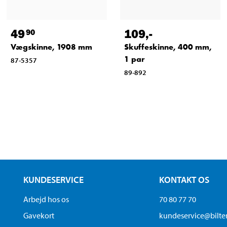
49
109
,-
90
Vægskinne, 1908 mm
Skuffeskinne, 400 mm,
1 par
87-5357
89-892
KUNDESERVICE
KONTAKT OS
Arbejd hos os
70 80 77 70
Gavekort
kundeservice@bilt