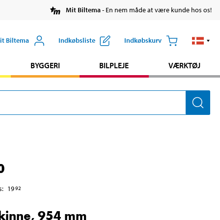
Mit Biltema
- En nem måde at være kunde hos os!
it Biltema
Indkøbsliste
Indkøbskurv
BYGGERI
BILPLEJE
VÆRKTØJ
0
s
:
19
92
kinne, 954 mm