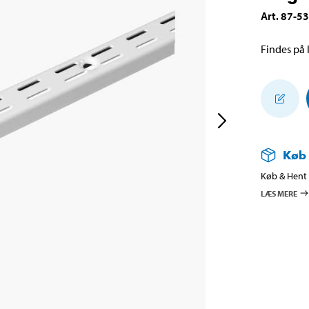
Art
.
87-5
Findes på l
Køb
Køb & Hent i
LÆS MERE