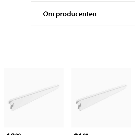
Om producenten
90
90