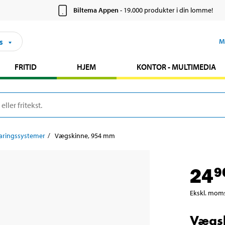
Biltema Appen
- 19.000 produkter i din lomme!
s
M
FRITID
HJEM
KONTOR - MULTIMEDIA
ringssystemer
Vægskinne, 954 mm
24
9
Ekskl. mom
Vægs