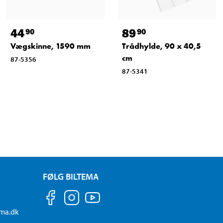
44
89
90
90
Vægskinne, 1590 mm
Trådhylde, 90 x 40,5
cm
87-5356
87-5341
FØLG BILTEMA
ema.dk