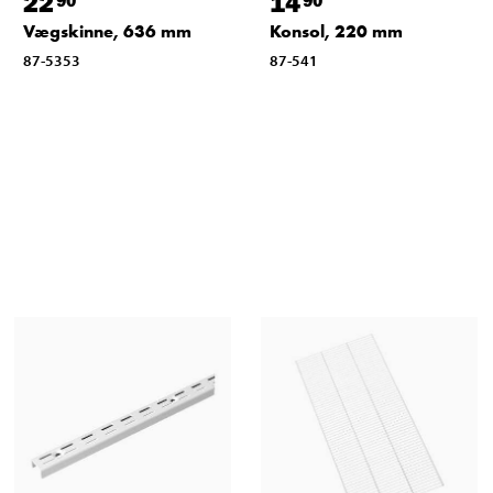
22
14
Vægskinne, 636 mm
Konsol, 220 mm
87-5353
87-541