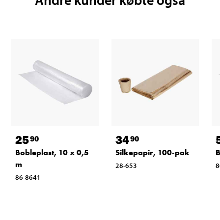
25
34
90
90
Bobleplast, 10 x 0,5
Silkepapir, 100-pak
B
m
28-653
8
86-8641