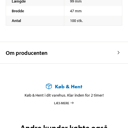
Længde
99 mm
Bredde
47 mm
Antal
100 stk.
Om producenten
Køb & Hent
Køb & Hent i dit varehus. Klar inden for 2 timer!
LÆS MERE
Andre kunder købte også