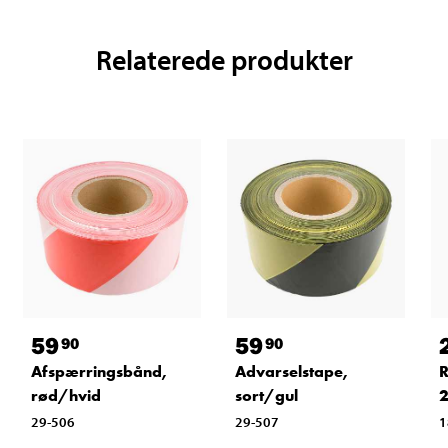
Relaterede produkter
59
59
90
90
Afspærringsbånd,
Advarselstape,
R
rød/hvid
sort/gul
29-506
29-507
1