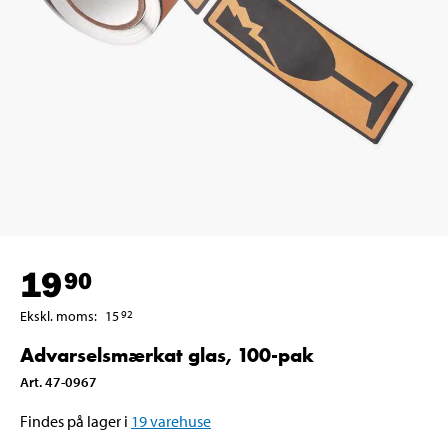
19
90
Ekskl. moms
:
15
92
Advarselsmærkat glas, 100-pak
Art
.
47-0967
Findes på lager i
19
varehuse