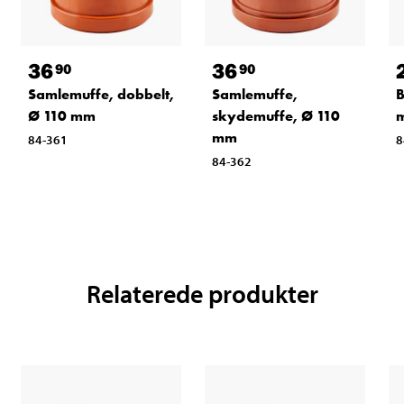
36
36
90
90
Samlemuffe, dobbelt,
Samlemuffe,
B
Ø 110 mm
skydemuffe, Ø 110
mm
84-361
8
84-362
Relaterede produkter