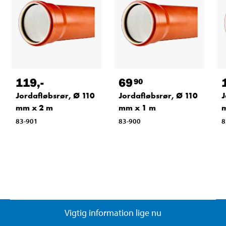
119
,-
69
90
Jordafløbsrør, Ø 110
Jordafløbsrør, Ø 110
J
mm x 2 m
mm x 1 m
83-901
83-900
8
Vigtig information lige nu