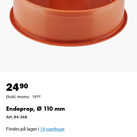
24
90
Ekskl. moms
:
19
92
Endeprop, Ø 110 mm
Art
.
84-368
Findes på lager i
19
varehuse