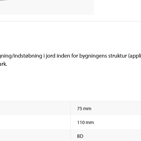
ning/indstøbning i jord inden for bygningens struktur (appl
rk.
75 mm
110 mm
BD