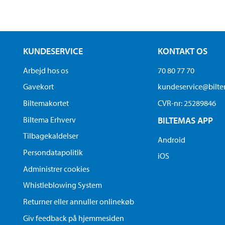
KUNDESERVICE
KONTAKT OS
Arbejd hos os
70 80 77 70
Gavekort
kundeservice@bilt
Biltemakortet
CVR-nr: 25289846
Biltema Erhverv
BILTEMAS APP
Tilbagekaldelser
Android
Persondatapolitik
iOS
Administrer cookies
Whistleblowing System
Returner eller annuller onlinekøb
Giv feedback på hjemmesiden