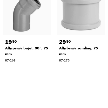
19
29
90
90
Afløpsrør bøjet, 30°, 75
Afløbsrør samling, 75
mm
mm
87-263
87-270