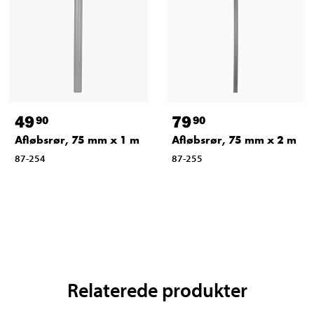
49
79
90
90
Afløbsrør, 75 mm x 1 m
Afløbsrør, 75 mm x 2 m
87-254
87-255
Relaterede produkter