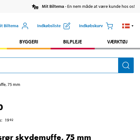
Mit Biltema
- En nem måde at være kunde hos os!
it Biltema
Indkøbsliste
Indkøbskurv
BYGGERI
BILPLEJE
VÆRKTØJ
ffe, 75 mm
0
s
:
19
92
srør skydemuffe, 75 mm