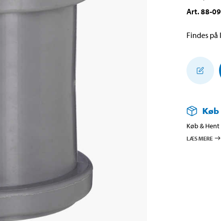
Art
.
88-0
Findes på l
Køb
Køb & Hent i
LÆS MERE