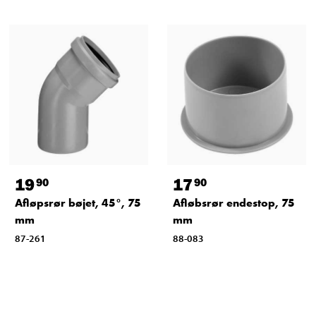
19
17
90
90
Afløpsrør bøjet, 45°, 75
Afløbsrør endestop, 75
mm
mm
87-261
88-083