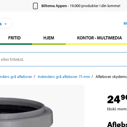
Biltema Appen
- 19.000 produkter i din lomme!
s
M
FRITID
HJEM
KONTOR - MULTIMEDIA
ndørs grå afløbsrør
Indendørs grå afløbsrør 75 mm
Afløbsrør skydemu
24
9
Ekskl. mom
Afløb