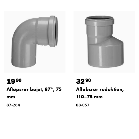
19
32
90
90
Afløpsrør bøjet, 87°, 75
Afløbsrør reduktion,
mm
110–75 mm
87-264
88-057