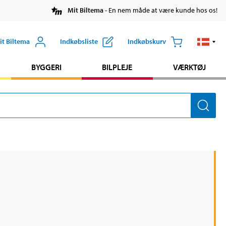
Mit Biltema
- En nem måde at være kunde hos os!
it Biltema
Indkøbsliste
Indkøbskurv
BYGGERI
BILPLEJE
VÆRKTØJ