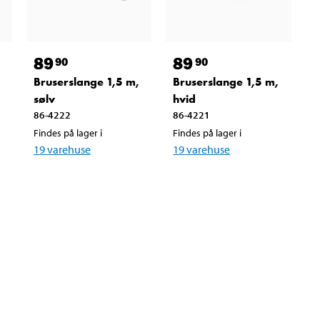
89
89
90
90
Bruserslange 1,5 m,
Bruserslange 1,5 m,
sølv
hvid
86-4222
86-4221
Findes på lager i
Findes på lager i
19
varehuse
19
varehuse