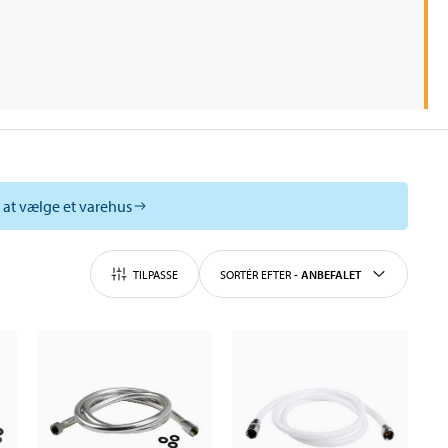
l at vælge et varehus
TILPASSE
SORTÉR EFTER
-
ANBEFALET