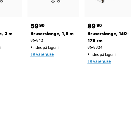
59
89
90
90
e, 2 m
Bruserslange, 1,5 m
Bruserslange, 150–
86-842
175 cm
86-8324
i
Findes på lager i
19
varehuse
Findes på lager i
19
varehuse