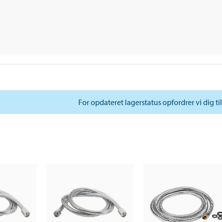
For opdateret lagerstatus opfordrer vi dig ti