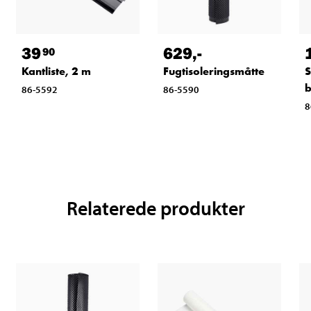
39
629
,-
90
Kantliste, 2 m
Fugtisoleringsmåtte
S
b
86-5592
86-5590
8
Relaterede produkter