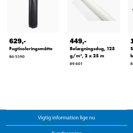
629
,-
449
,-
Fugtisoleringsmåtte
Belægningsdug, 125
S
g/m², 2 x 25 m
b
86-5590
89-601
8
Vigtig information lige nu