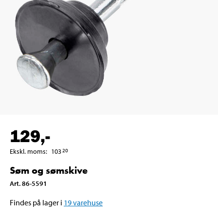
129
,-
Ekskl. moms
:
103
20
Søm og sømskive
Art
.
86-5591
Findes på lager i
19
varehuse