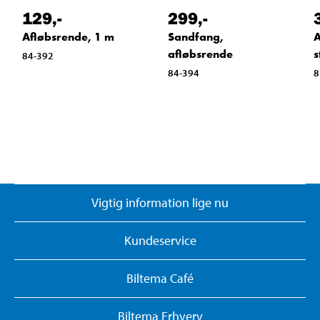
129
,-
299
,-
Afløbsrende, 1 m
Sandfang,
A
afløbsrende
s
84-392
84-394
8
Vigtig information lige nu
Kundeservice
Biltema Café
Biltema Erhverv