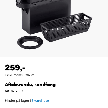
259
,-
Ekskl. moms
:
207
20
Afløbsrende, sandfang
Art
.
87-2663
Findes på lager i
8
varehuse