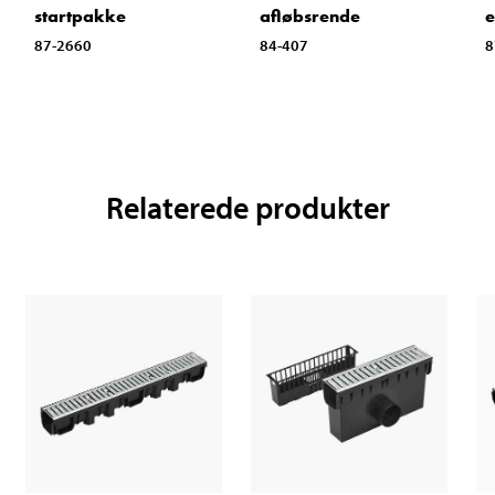
startpakke
afløbsrende
e
87-2660
84-407
8
Relaterede produkter