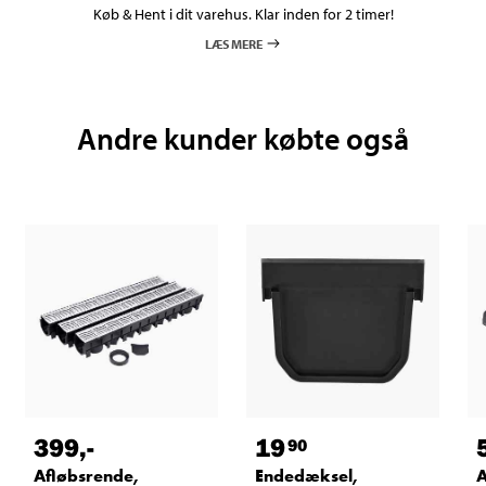
Køb & Hent i dit varehus. Klar inden for 2 timer!
LÆS MERE
Andre kunder købte også
399
,-
19
90
Afløbsrende,
Endedæksel,
A