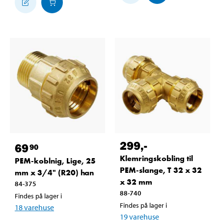
299
,-
69
90
Klemringskobling til
PEM-koblnig, Lige, 25
PEM-slange, T 32 x 32
mm x 3/4" (R20) han
x 32 mm
84-375
88-740
Findes på lager i
Findes på lager i
18
varehuse
19
varehuse