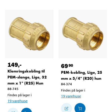
149
,-
69
90
Klemringskobling til
PEM-kobling, Lige, 25
PEM-slange, Lige, 32
mm x 3/4" (R20) hun
mm x 1" (R25) Hun
84-374
88-745
Findes på lager i
Findes på lager i
19
varehuse
19
varehuse