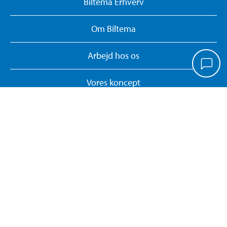
Biltema Erhverv
Om Biltema
Arbejd hos os
Vores koncept
Biltemakort
Persondatapolitik
Whistleblower System
Giv feedback på hjemmesiden
Administrer cookies