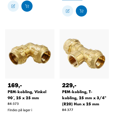
169
,-
229
,-
PEM-kobling, Vinkel
PEM-kobling, T-
90 ̊, 25 x 25 mm
kobling, 25 mm x 3/4"
84-373
(R20) Hun x 25 mm
84-377
Findes på lager i