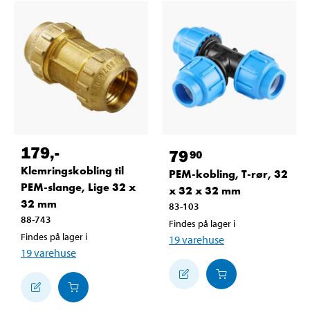
179
,-
79
90
Klemringskobling til
PEM-kobling, T-rør, 32
PEM-slange, Lige 32 x
x 32 x 32 mm
32 mm
83-103
88-743
Findes på lager i
Findes på lager i
19
varehuse
19
varehuse