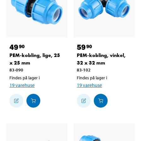
49
59
90
90
PEM-kobling, lige, 25
PEM-kobling, vinkel,
x 25 mm
32 x 32 mm
83-090
83-102
Findes på lager i
Findes på lager i
19
varehuse
19
varehuse