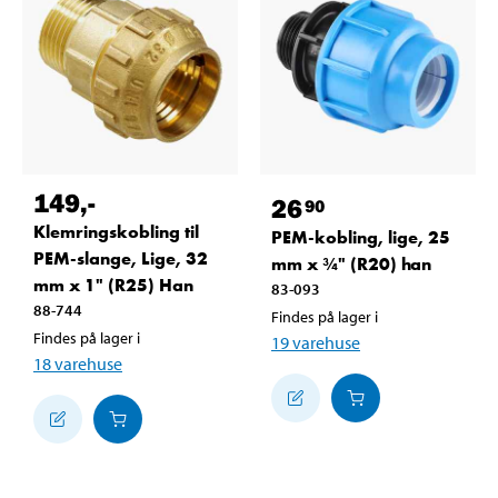
149
,-
26
90
Klemringskobling til
PEM-kobling, lige, 25
PEM-slange, Lige, 32
mm x ¾" (R20) han
mm x 1" (R25) Han
83-093
88-744
Findes på lager i
Findes på lager i
19
varehuse
18
varehuse