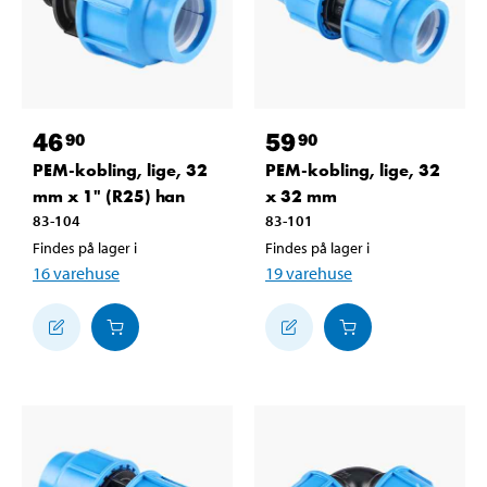
46
59
90
90
PEM-kobling, lige, 32
PEM-kobling, lige, 32
mm x 1" (R25) han
x 32 mm
83-104
83-101
Findes på lager i
Findes på lager i
16
varehuse
19
varehuse