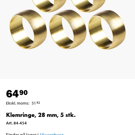
64
90
Ekskl. moms
:
51
92
Klemringe, 28 mm, 5 stk.
Art
.
84-454
Findes på lager i
19
varehuse