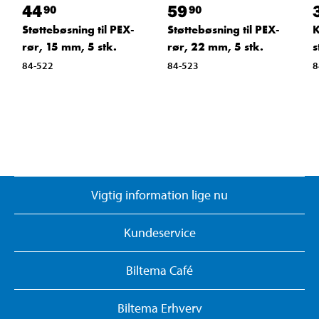
44
59
90
90
Støttebøsning til PEX-
Støttebøsning til PEX-
K
rør, 15 mm, 5 stk.
rør, 22 mm, 5 stk.
s
84-522
84-523
8
Vigtig information lige nu
Kundeservice
Biltema Café
Biltema Erhverv