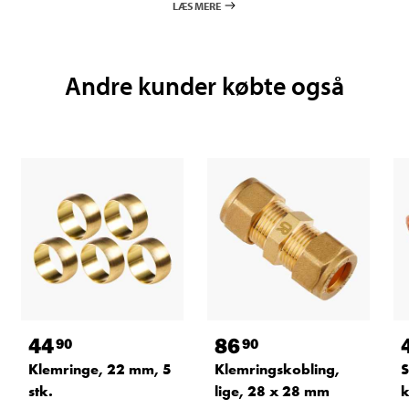
LÆS MERE
Andre kunder købte også
44
86
90
90
Klemringe, 22 mm, 5
Klemringskobling,
S
stk.
lige, 28 x 28 mm
k