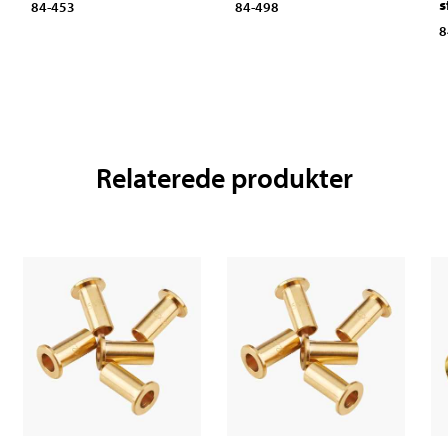
s
84-453
84-498
8
Relaterede produkter