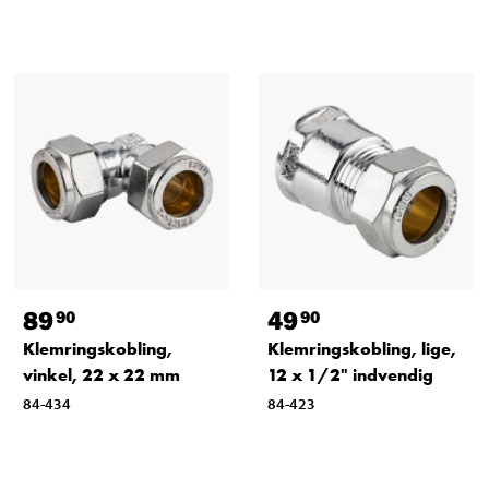
89
49
90
90
Klemringskobling,
Klemringskobling, lige,
vinkel, 22 x 22 mm
12 x 1/2" indvendig
84-434
84-423