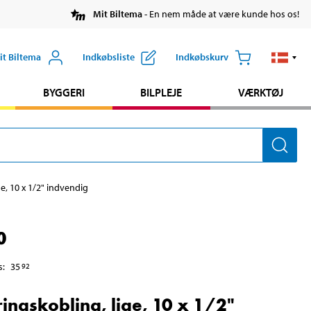
Mit Biltema
- En nem måde at være kunde hos os!
it Biltema
Indkøbsliste
Indkøbskurv
BYGGERI
BILPLEJE
VÆRKTØJ
e, 10 x 1/2" indvendig
0
s
:
35
92
ingskobling, lige, 10 x 1/2"