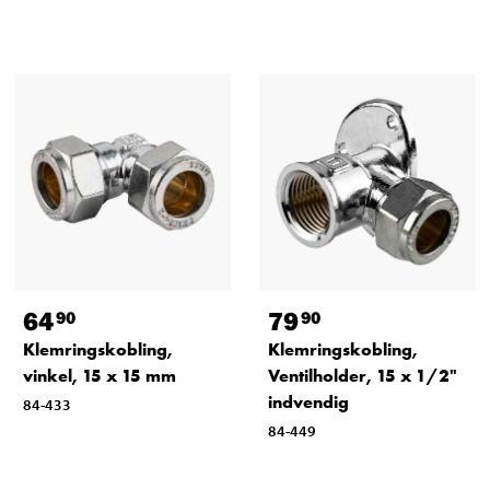
64
79
90
90
Klemringskobling,
Klemringskobling,
vinkel, 15 x 15 mm
Ventilholder, 15 x 1/2"
indvendig
84-433
84-449