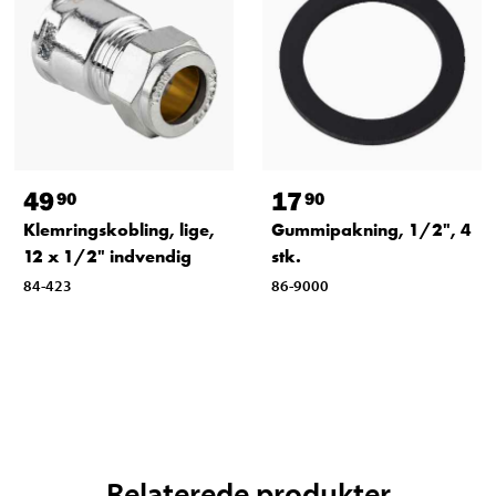
49
17
90
90
Klemringskobling, lige,
Gummipakning, 1/2", 4
12 x 1/2" indvendig
stk.
84-423
86-9000
Relaterede produkter