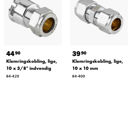
44
39
90
90
Klemringskobling, lige,
Klemringskobling, lige,
10 x 3/8" indvendig
10 x 10 mm
84-420
84-400