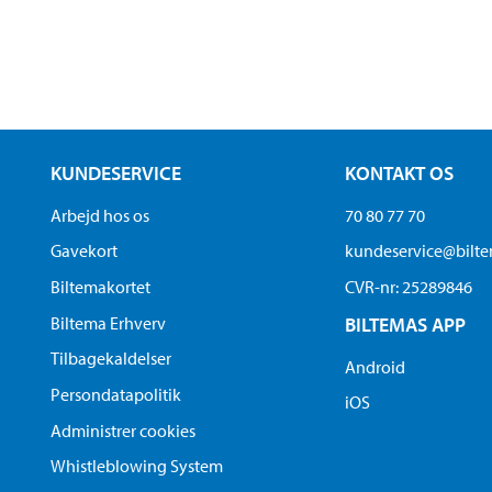
KUNDESERVICE
KONTAKT OS
Arbejd hos os
70 80 77 70
Gavekort
kundeservice@bilt
Biltemakortet
CVR-nr: 25289846
Biltema Erhverv
BILTEMAS APP
Tilbagekaldelser
Android
Persondatapolitik
iOS
Administrer cookies
Whistleblowing System