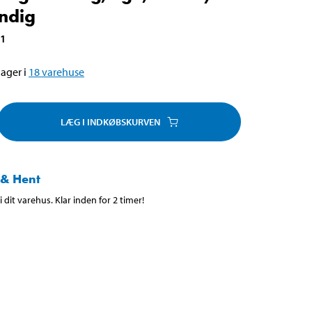
ndig
21
ager i
18
varehuse
LÆG I INDKØBSKURVEN
 & Hent
 dit varehus. Klar inden for 2 timer!