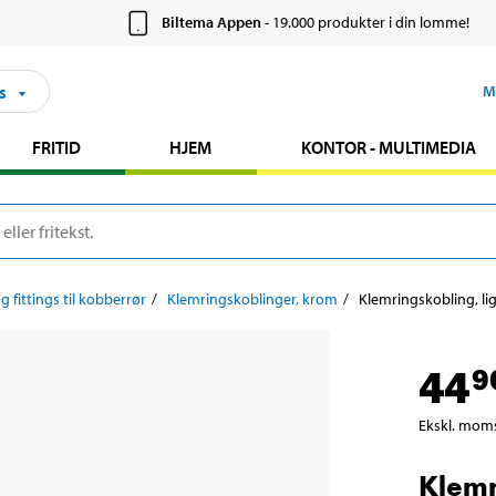
Biltema Appen
- 19.000 produkter i din lomme!
s
M
FRITID
HJEM
KONTOR - MULTIMEDIA
g fittings til kobberrør
Klemringskoblinger, krom
Klemringskobling, lig
44
9
Ekskl. mom
Klemr