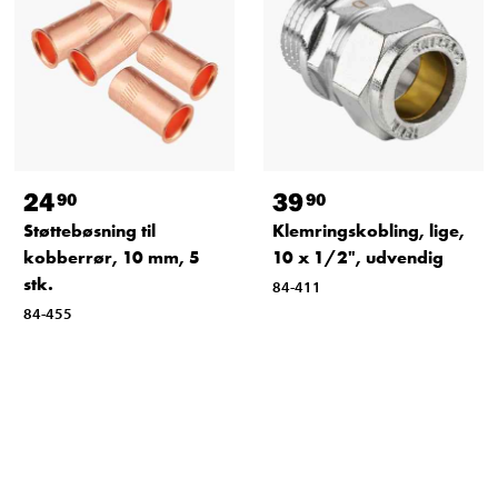
24
39
90
90
Støttebøsning til
Klemringskobling, lige,
kobberrør, 10 mm, 5
10 x 1/2", udvendig
stk.
84-411
84-455