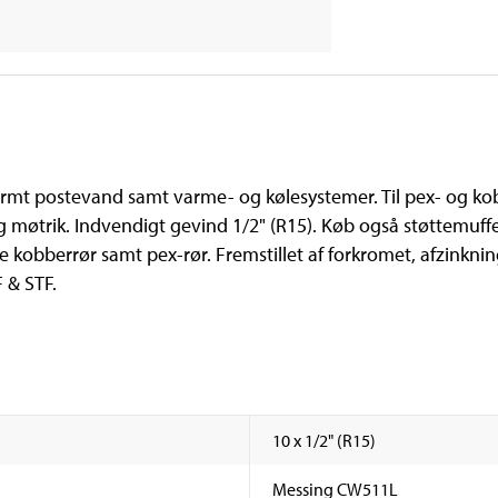
 varmt postevand samt varme- og kølesystemer. Til pex- og 
 møtrik. Indvendigt gevind 1/2" (R15). Køb også støttemuffe 
e kobberrør samt pex-rør. Fremstillet af forkromet, afzinkn
 & STF.
10 x 1/2" (R15)
Messing CW511L