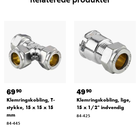
69
49
90
90
Klemringskobling, T-
Klemringskobling, lige,
stykke, 15 x 15 x 15
15 x 1/2" indvendig
mm
84-425
84-445