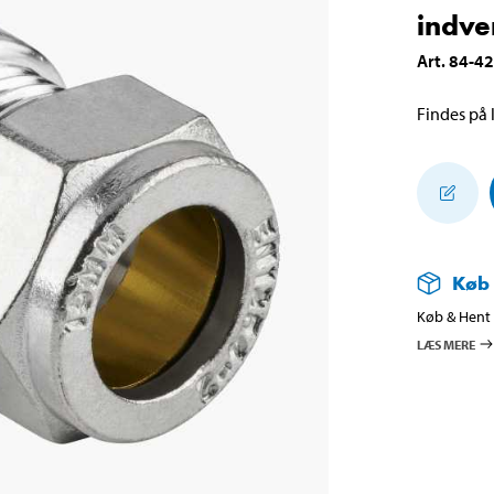
indve
Art
.
84-4
Findes på l
Køb
Køb & Hent i
LÆS MERE