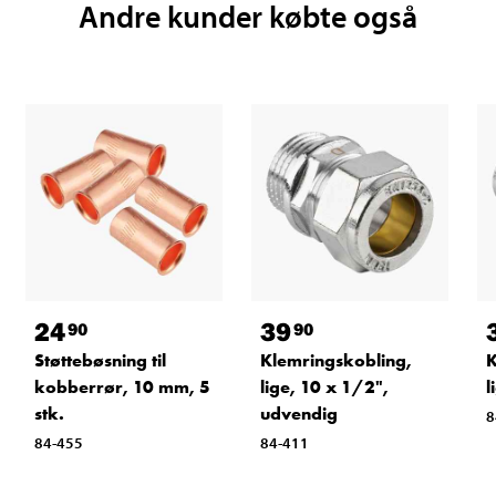
Andre kunder købte også
24
39
90
90
Støttebøsning til
Klemringskobling,
K
kobberrør, 10 mm, 5
lige, 10 x 1/2",
l
stk.
udvendig
8
84-455
84-411