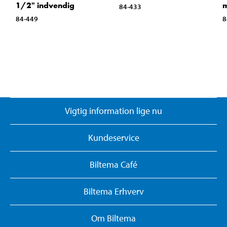
1/2" indvendig
84-433
84-449
8
Vigtig information lige nu
Kundeservice
Biltema Café
Biltema Erhverv
Om Biltema