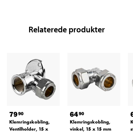
Relaterede produkter
79
64
90
90
Klemringskobling,
Klemringskobling,
K
Ventilholder, 15 x
vinkel, 15 x 15 mm
s