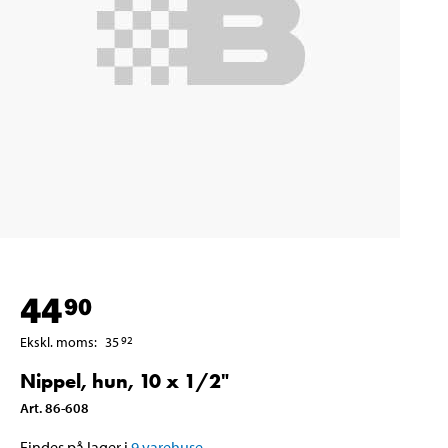
44
90
Ekskl. moms
:
35
92
Nippel, hun, 10 x 1/2"
Art
.
86-608
Findes på lager i
9
varehuse