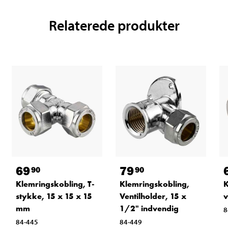
Relaterede produkter
69
79
90
90
Klemringskobling, T-
Klemringskobling,
K
stykke, 15 x 15 x 15
Ventilholder, 15 x
v
mm
1/2" indvendig
8
84-445
84-449