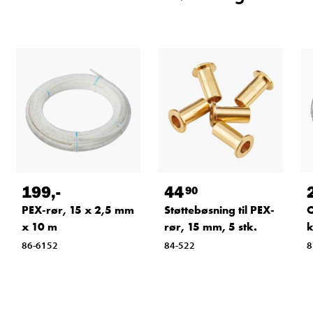
199
,-
44
90
PEX-rør, 15 x 2,5 mm
Støttebøsning til PEX-
O
x 10 m
rør, 15 mm, 5 stk.
k
86-6152
84-522
8