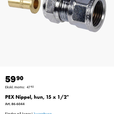
59
90
Ekskl. moms
:
47
92
PEX Nippel, hun, 15 x 1/2"
Art
.
86-6044
Findes på lager i
2
varehuse