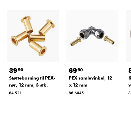
39
69
90
90
Støttebøsning til PEX-
PEX samlevinkel, 12
K
rør, 12 mm, 5 stk.
x 12 mm
v
84-521
86-6045
8