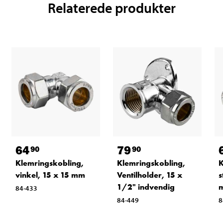
Relaterede produkter
64
79
90
90
Klemringskobling,
Klemringskobling,
K
vinkel, 15 x 15 mm
Ventilholder, 15 x
s
1/2" indvendig
84-433
84-449
8