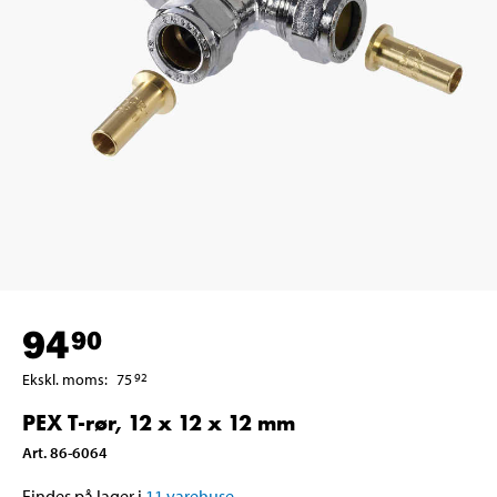
94
90
Ekskl. moms
:
75
92
PEX T-rør, 12 x 12 x 12 mm
Art
.
86-6064
Findes på lager i
11
varehuse