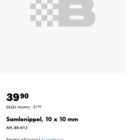
39
90
Ekskl. moms
:
31
92
Samlenippel, 10 x 10 mm
Art
.
86-612
Findes på lager i
7
varehuse