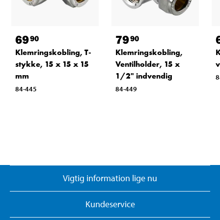
69
79
90
90
Klemringskobling, T-
Klemringskobling,
K
stykke, 15 x 15 x 15
Ventilholder, 15 x
v
mm
1/2" indvendig
8
84-445
84-449
Vigtig information lige nu
Kundeservice