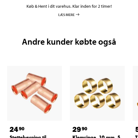
Køb & Hent i dit varehus. Klar inden for 2 timer!
LÆS MERE
Andre kunder købte også
24
29
90
90
Støttebøsning til
Klemringe, 10 mm, 5
T