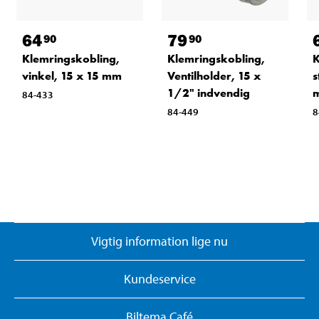
64
79
90
90
Klemringskobling,
Klemringskobling,
K
vinkel, 15 x 15 mm
Ventilholder, 15 x
s
1/2" indvendig
84-433
84-449
8
Vigtig information lige nu
Kundeservice
Biltema Café