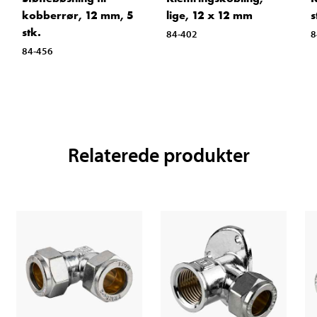
kobberrør, 12 mm, 5
lige, 12 x 12 mm
s
stk.
84-402
8
84-456
Relaterede produkter