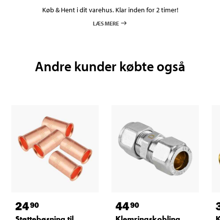
Køb & Hent i dit varehus. Klar inden for 2 timer!
LÆS MERE
Andre kunder købte også
24
44
90
90
Støttebøsning til
Klemringskobling,
K