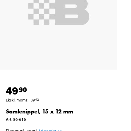
49
90
Ekskl. moms
:
39
92
Samlenippel, 15 x 12 mm
Art
.
86-616
Findes på lager i
14
varehuse