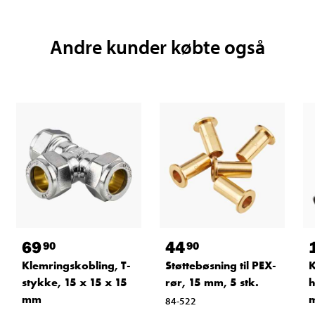
Andre kunder købte også
69
44
90
90
Klemringskobling, T-
Støttebøsning til PEX-
K
stykke, 15 x 15 x 15
rør, 15 mm, 5 stk.
h
mm
84-522