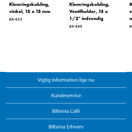
Klemringskobling,
Klemringskobling,
K
vinkel, 15 x 15 mm
Ventilholder, 15 x
s
1/2" indvendig
84-433
84-449
8
Vigtig information lige nu
Kundeservice
Biltema Café
Biltema Erhverv