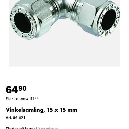
64
90
Ekskl. moms
:
51
92
Vinkelsamling, 15 x 15 mm
Art
.
86-621
Findes på lager i
3
varehuse