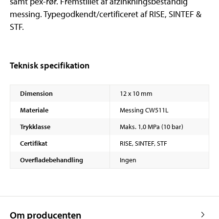
samt pex-rør. Fremstillet af afzinkningsbestandig
messing. Typegodkendt/certificeret af RISE, SINTEF &
STF.
Teknisk specifikation
Dimension
12 x 10 mm
Materiale
Messing CW511L
Trykklasse
Maks. 1,0 MPa (10 bar)
Certifikat
RISE, SINTEF, STF
Overfladebehandling
Ingen
Om producenten