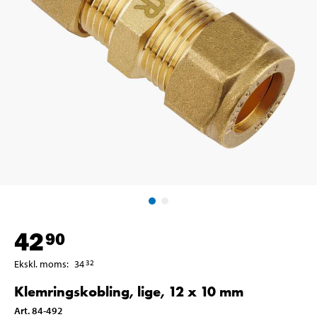
42
90
Ekskl. moms
:
34
32
Klemringskobling, lige, 12 x 10 mm
Art
.
84-492