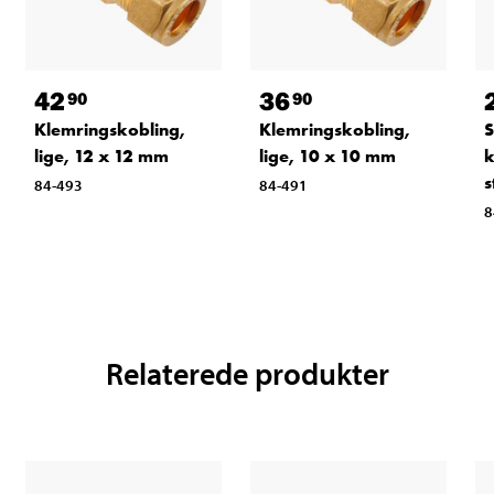
42
36
90
90
Klemringskobling,
Klemringskobling,
S
lige, 12 x 12 mm
lige, 10 x 10 mm
k
s
84-493
84-491
8
Relaterede produkter