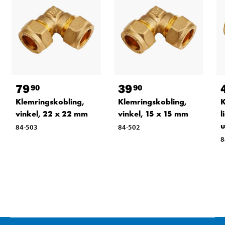
79
39
90
90
Klemringskobling,
Klemringskobling,
K
vinkel, 22 x 22 mm
vinkel, 15 x 15 mm
l
u
84-503
84-502
8