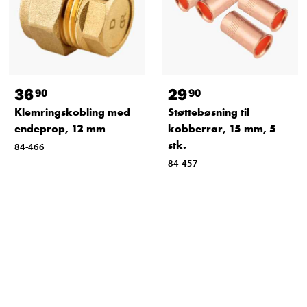
36
29
90
90
Klemringskobling med
Støttebøsning til
endeprop, 12 mm
kobberrør, 15 mm, 5
stk.
84-466
84-457