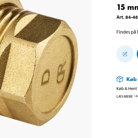
15 m
Art
.
84-4
Findes på l
Køb
Køb & Hent i
LÆS MERE