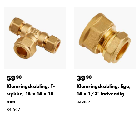
59
39
90
90
Klemringskobling, T-
Klemringskobling, lige,
stykke, 15 x 15 x 15
15 x 1/2" indvendig
mm
84-487
84-507