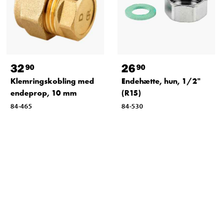
32
26
90
90
Klemringskobling med
Endehætte, hun, 1/2"
endeprop, 10 mm
(R15)
84-465
84-530