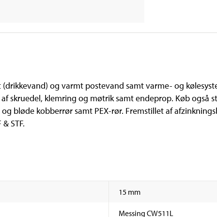
t (drikkevand) og varmt postevand samt varme- og kølesyst
f skruedel, klemring og møtrik samt endeprop. Køb også stø
e og bløde kobberrør samt PEX-rør. Fremstillet af afzinkning
 & STF.
15 mm
Messing CW511L