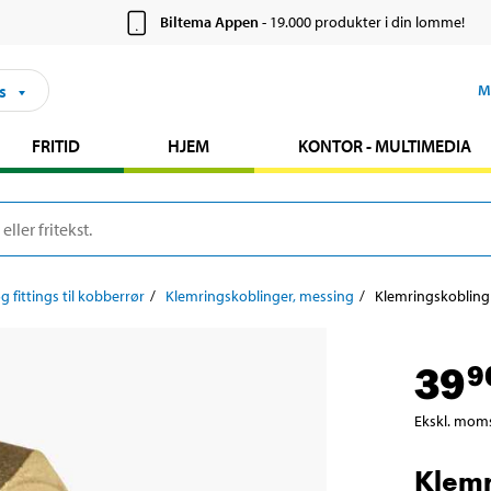
Biltema Appen
- 19.000 produkter i din lomme!
s
M
FRITID
HJEM
KONTOR - MULTIMEDIA
g fittings til kobberrør
Klemringskoblinger, messing
Klemringskoblin
39
9
Ekskl. mom
Klemr