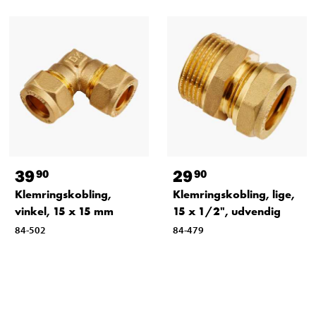
39
29
90
90
Klemringskobling,
Klemringskobling, lige,
vinkel, 15 x 15 mm
15 x 1/2", udvendig
84-502
84-479