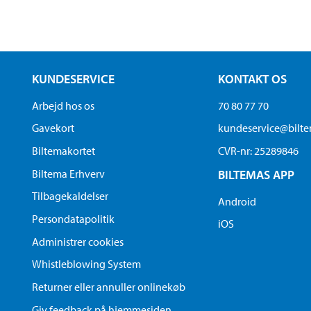
KUNDESERVICE
KONTAKT OS
Arbejd hos os
70 80 77 70
Gavekort
kundeservice@bilt
Biltemakortet
CVR-nr: 25289846
Biltema Erhverv
BILTEMAS APP
Tilbagekaldelser
Android
Persondatapolitik
iOS
Administrer cookies
Whistleblowing System
Returner eller annuller onlinekøb
Giv feedback på hjemmesiden