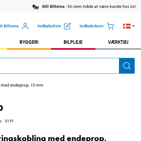
Mit Biltema
- En nem måde at være kunde hos os!
it Biltema
Indkøbsliste
Indkøbskurv
BYGGERI
BILPLEJE
VÆRKTØJ
g med endeprop, 15 mm
0
s
:
31
92
ingskobling med endeprop,