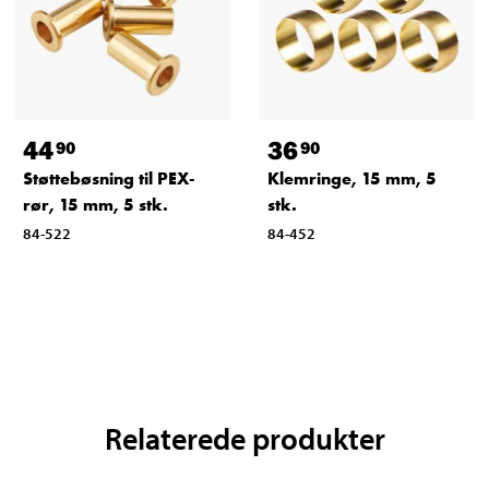
44
36
90
90
Støttebøsning til PEX-
Klemringe, 15 mm, 5
rør, 15 mm, 5 stk.
stk.
84-522
84-452
Relaterede produkter