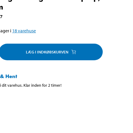
m
67
ager i
18
varehuse
LÆG I INDKØBSKURVEN
 & Hent
 dit varehus. Klar inden for 2 timer!