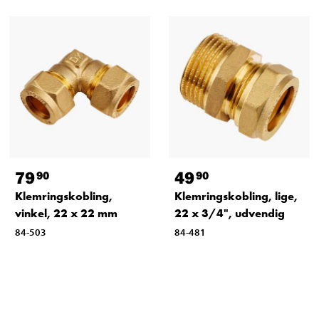
79
49
90
90
Klemringskobling,
Klemringskobling, lige,
vinkel, 22 x 22 mm
22 x 3/4", udvendig
84-503
84-481