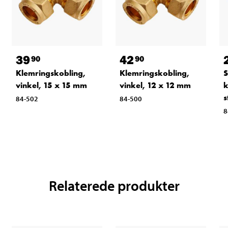
39
42
90
90
Klemringskobling,
Klemringskobling,
S
vinkel, 15 x 15 mm
vinkel, 12 x 12 mm
k
s
84-502
84-500
8
Relaterede produkter