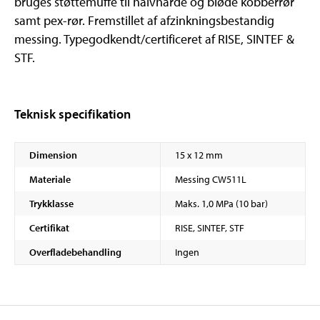
bruges støttemuffe til halvhårde og bløde kobberrør
samt pex-rør. Fremstillet af afzinkningsbestandig
messing. Typegodkendt/certificeret af RISE, SINTEF &
STF.
Teknisk specifikation
Dimension
15 x 12 mm
Materiale
Messing CW511L
Trykklasse
Maks. 1,0 MPa (10 bar)
Certifikat
RISE, SINTEF, STF
Overfladebehandling
Ingen