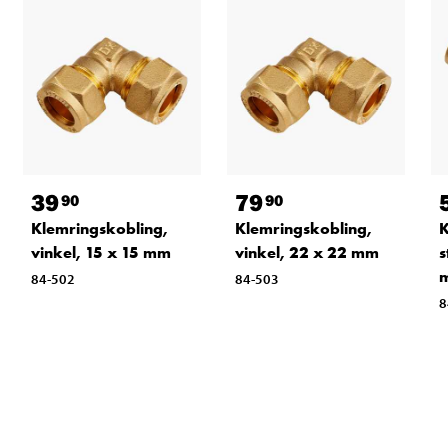
39
79
90
90
Klemringskobling,
Klemringskobling,
K
vinkel, 15 x 15 mm
vinkel, 22 x 22 mm
s
84-502
84-503
8