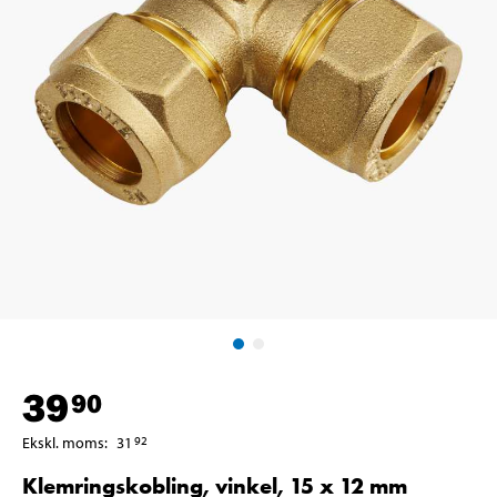
39
90
Ekskl. moms
:
31
92
Klemringskobling, vinkel, 15 x 12 mm